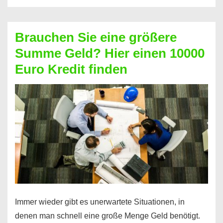
ohne
Schufa:
Brauchen Sie eine größere
Geht
Summe Geld? Hier einen 10000
das
Euro Kredit finden
überhaupt?
Na
klar!
Immer wieder gibt es unerwartete Situationen, in
denen man schnell eine große Menge Geld benötigt.