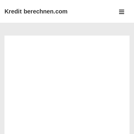
↓
Kredit berechnen.com
Zum
MEN
Inhalt
Main
Navigation