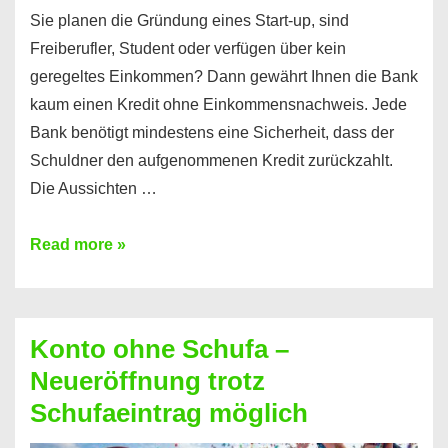
Sie planen die Gründung eines Start-up, sind
Freiberufler, Student oder verfügen über kein
geregeltes Einkommen? Dann gewährt Ihnen die Bank
kaum einen Kredit ohne Einkommensnachweis. Jede
Bank benötigt mindestens eine Sicherheit, dass der
Schuldner den aufgenommenen Kredit zurückzahlt.
Die Aussichten …
Mit
Read more »
diesen
Möglichkeiten
erhalten
Konto ohne Schufa –
Sie
Neueröffnung trotz
einen
Schufaeintrag möglich
Kredit
ohne