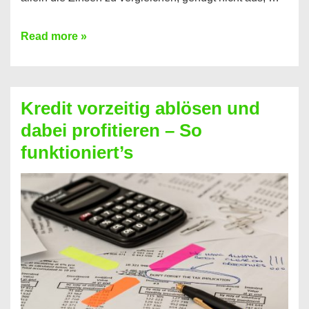
Ganz
Read more »
einfach
Zinsen
beim
Kredit vorzeitig ablösen und
Kredit
dabei profitieren – So
berechnen
funktioniert’s
–
Mit
diesen
Regeln!