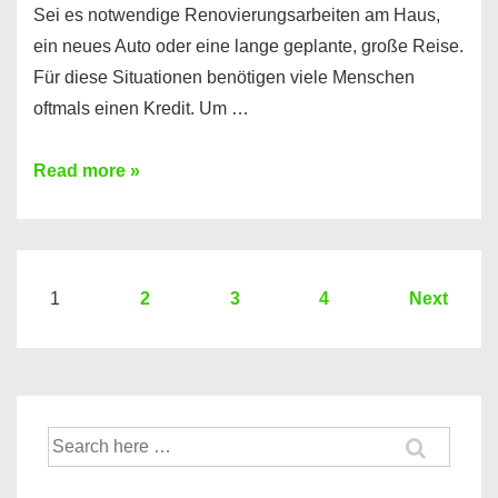
Sei es notwendige Renovierungsarbeiten am Haus,
ein neues Auto oder eine lange geplante, große Reise.
Für diese Situationen benötigen viele Menschen
oftmals einen Kredit. Um …
Brauchen
Read more »
Sie
eine
größere
Summe
Seitennummerierung
1
2
3
4
Next
Geld?
der
Hier
Beiträge
einen
10000
Suche
Euro
nach:
Kredit