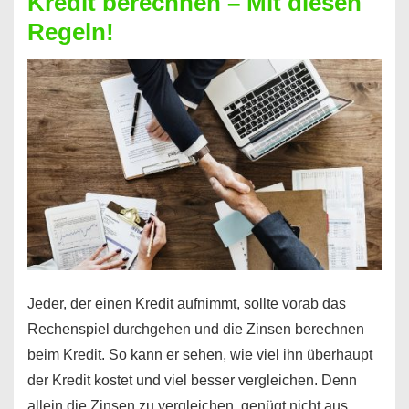
Kredit berechnen – Mit diesen
So
Regeln!
ist
es
möglich!
Jeder, der einen Kredit aufnimmt, sollte vorab das
Rechenspiel durchgehen und die Zinsen berechnen
beim Kredit. So kann er sehen, wie viel ihn überhaupt
der Kredit kostet und viel besser vergleichen. Denn
allein die Zinsen zu vergleichen, genügt nicht aus, …