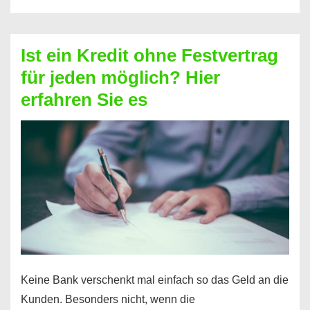
ohne
Schufa
–
Ist ein Kredit ohne Festvertrag
Prepaid
für jeden möglich? Hier
ist
erfahren Sie es
nicht
nur
für
Ihr
Handy
möglich!
Keine Bank verschenkt mal einfach so das Geld an die
Kunden. Besonders nicht, wenn die