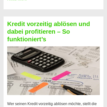
einfach
Zinsen
beim
Kredit vorzeitig ablösen und
Kredit
dabei profitieren – So
berechnen
funktioniert’s
–
Mit
diesen
Regeln!
Wer seinen Kredit vorzeitig ablösen möchte, stellt die