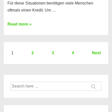
Für diese Situationen benötigen viele Menschen
oftmals einen Kredit. Um …
Brauchen
Read more »
Sie
eine
größere
Summe
Seitennummerierung
1
2
3
4
Next
Geld?
der
Hier
Beiträge
einen
10000
Suche
Euro
nach:
Kredit
finden