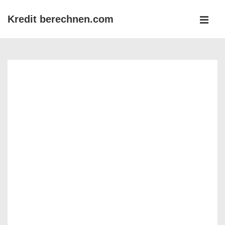
↓
Kredit berechnen.com
Zum
MEN
Inhalt
Main
Navigation