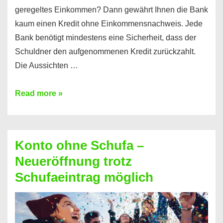
geregeltes Einkommen? Dann gewährt Ihnen die Bank
kaum einen Kredit ohne Einkommensnachweis. Jede
Bank benötigt mindestens eine Sicherheit, dass der
Schuldner den aufgenommenen Kredit zurückzahlt.
Die Aussichten …
Mit
Read more »
diesen
Möglichkeiten
erhalten
Konto ohne Schufa –
Sie
Neueröffnung trotz
einen
Schufaeintrag möglich
Kredit
ohne
Einkommensnachweis