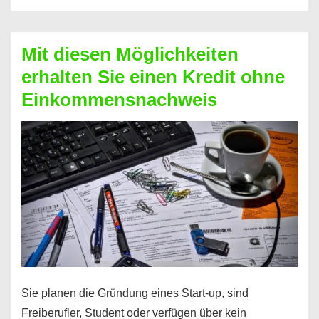
Der
Kredit
Mit diesen Möglichkeiten
für
erhalten Sie einen Kredit ohne
schnelle
Einkommensnachweis
Durchstarter
Sie planen die Gründung eines Start-up, sind
Freiberufler, Student oder verfügen über kein