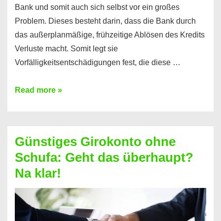
Bank und somit auch sich selbst vor ein großes
Problem. Dieses besteht darin, dass die Bank durch
das außerplanmäßige, frühzeitige Ablösen des Kredits
Verluste macht. Somit legt sie
Vorfälligkeitsentschädigungen fest, die diese …
Kredit
Read more »
vorzeitig
ablösen
und
Günstiges Girokonto ohne
dabei
Schufa: Geht das überhaupt?
profitieren
Na klar!
–
So
funktioniert’s