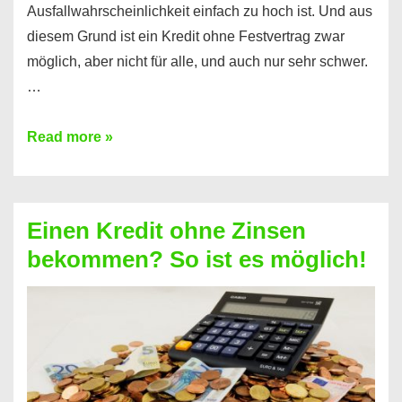
Ausfallwahrscheinlichkeit einfach zu hoch ist. Und aus
diesem Grund ist ein Kredit ohne Festvertrag zwar
möglich, aber nicht für alle, und auch nur sehr schwer.
…
Ist
Read more »
ein
Kredit
ohne
Einen Kredit ohne Zinsen
Festvertrag
bekommen? So ist es möglich!
für
jeden
möglich?
Hier
erfahren
Sie