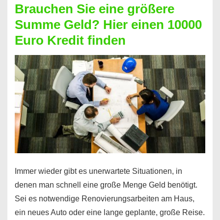
Brauchen Sie eine größere
Geht
Summe Geld? Hier einen 10000
das
Euro Kredit finden
überhaupt?
Na
klar!
Immer wieder gibt es unerwartete Situationen, in
denen man schnell eine große Menge Geld benötigt.
Sei es notwendige Renovierungsarbeiten am Haus,
ein neues Auto oder eine lange geplante, große Reise.