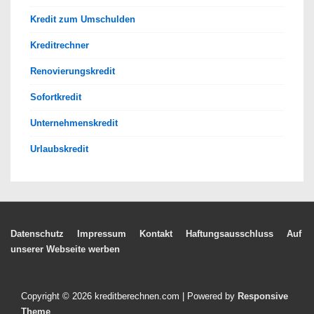
Kredit zum Umschulden
Kreditrechner
Renovierungskredit
Sofortkredit
Unternehmenskredit
Urlaubskredit
Footer-
Datenschutz
Impressum
Kontakt
Haftungsausschluss
Auf
unserer Webseite werben
Menü
Copyright © 2026
kreditberechnen.com
| Powered by
Responsive
Theme