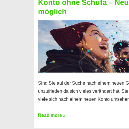
Konto ohne Schufa – Neue
Sie
möglich
einen
Kredit
ohne
Einkommensnachweis
Sind Sie auf der Suche nach einem neuen G
unzufrieden da sich vieles verändert hat. S
viele sich nach einem neuen Konto umsehen
Konto
Read more »
ohne