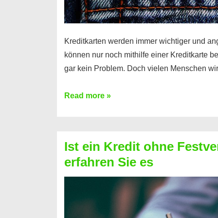
Kreditkarten werden immer wichtiger und an
können nur noch mithilfe einer Kreditkarte be
gar kein Problem. Doch vielen Menschen wir
Kreditkarte
Read more »
ohne
Schufa
–
Ist ein Kredit ohne Festve
Prepaid
erfahren Sie es
ist
nicht
nur
für
Ihr