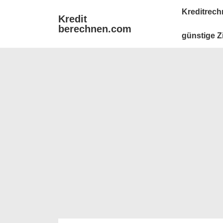
↓
Main
Kreditrech
Kredit
Zum
Navigation
berechnen.com
Inhalt
günstige Z