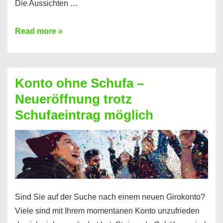
Die Aussichten …
Mit
Read more »
diesen
Möglichkeiten
erhalten
Konto ohne Schufa –
Sie
Neueröffnung trotz
einen
Schufaeintrag möglich
Kredit
ohne
Einkommensnachweis
Sind Sie auf der Suche nach einem neuen Girokonto?
Viele sind mit Ihrem momentanen Konto unzufrieden