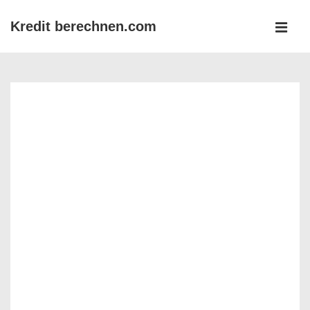
↓
Kredit berechnen.com
Zum
MEN
Inhalt
Main
Navigation