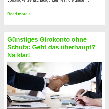
Vorfälligkeitsentschädigungen fest, die diese …
Kredit
Read more »
vorzeitig
ablösen
und
Günstiges Girokonto ohne
dabei
Schufa: Geht das überhaupt?
profitieren
Na klar!
–
So
funktioniert’s