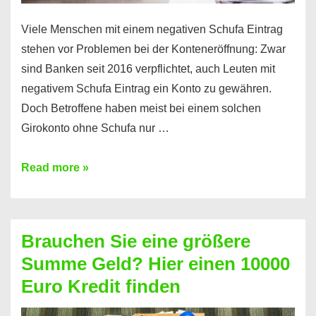
Viele Menschen mit einem negativen Schufa Eintrag
stehen vor Problemen bei der Konteneröffnung: Zwar
sind Banken seit 2016 verpflichtet, auch Leuten mit
negativem Schufa Eintrag ein Konto zu gewähren.
Doch Betroffene haben meist bei einem solchen
Girokonto ohne Schufa nur …
Günstiges
Read more »
Girokonto
ohne
Schufa:
Brauchen Sie eine größere
Geht
Summe Geld? Hier einen 10000
das
Euro Kredit finden
überhaupt?
Na