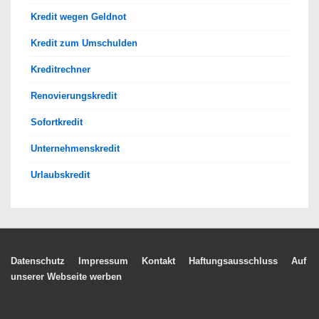
Kredit wegen Geldnot
Kredit zum Umschulden
Kreditrechner
Renovierungskredit
Sofortkredit
Unternehmenskredit
Urlaubskredit
Footer-
Datenschutz
Impressum
Kontakt
Haftungsausschluss
Auf
unserer Webseite werben
Menü