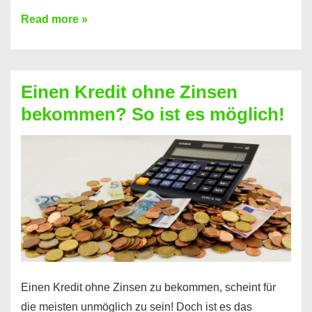
Ist
Read more »
ein
Kredit
ohne
Einen Kredit ohne Zinsen
Festvertrag
bekommen? So ist es möglich!
für
jeden
möglich?
Hier
erfahren
Sie
es
Einen Kredit ohne Zinsen zu bekommen, scheint für
die meisten unmöglich zu sein! Doch ist es das