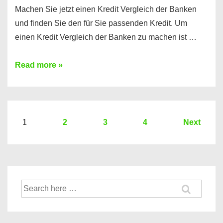
Machen Sie jetzt einen Kredit Vergleich der Banken
und finden Sie den für Sie passenden Kredit. Um
einen Kredit Vergleich der Banken zu machen ist …
Sie
Read more »
brauchen
einen
Kredit?
Hier
Seitennummerierung
1
2
3
4
Next
ein
der
Kredit
Beiträge
Vergleich
der
Suche
Banken
nach: