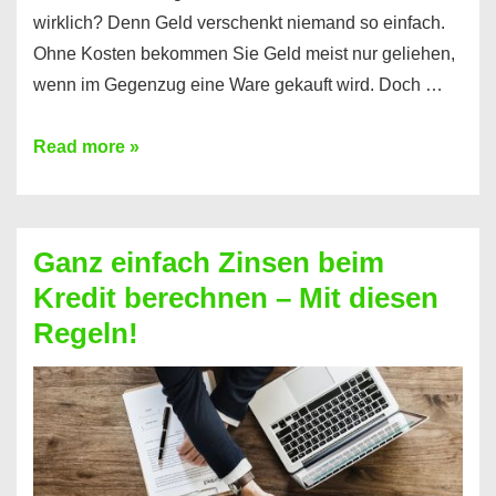
wirklich? Denn Geld verschenkt niemand so einfach.
Ohne Kosten bekommen Sie Geld meist nur geliehen,
wenn im Gegenzug eine Ware gekauft wird. Doch …
Einen
Read more »
Kredit
ohne
Zinsen
Ganz einfach Zinsen beim
bekommen?
Kredit berechnen – Mit diesen
So
Regeln!
ist
es
möglich!