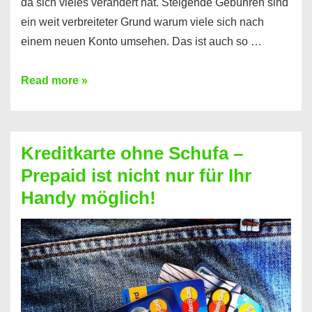
da sich vieles verändert hat. Steigende Gebühren sind
ein weit verbreiteter Grund warum viele sich nach
einem neuen Konto umsehen. Das ist auch so …
Konto
Read more »
ohne
Schufa
–
Kreditkarte ohne Schufa –
Neueröffnung
Prepaid ist nicht nur für Ihr
trotz
Handy möglich!
Schufaeintrag
möglich