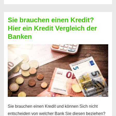
eine
größere
Sie brauchen einen Kredit?
Summe
Hier ein Kredit Vergleich der
Geld?
Banken
Hier
einen
10000
Euro
Kredit
finden
Sie brauchen einen Kredit und können Sich nicht
entscheiden von welcher Bank Sie diesen beziehen?