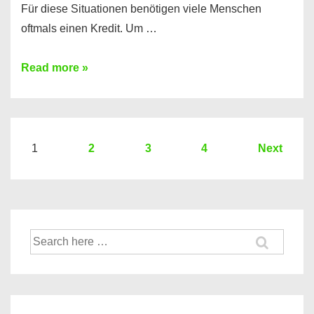
Für diese Situationen benötigen viele Menschen
oftmals einen Kredit. Um …
Brauchen
Read more »
Sie
eine
größere
Summe
Seitennummerierung
1
2
3
4
Next
Geld?
der
Hier
Beiträge
einen
10000
Suche
Euro
nach:
Kredit
finden