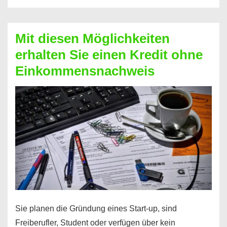
Der
Kredit
Mit diesen Möglichkeiten
für
erhalten Sie einen Kredit ohne
schnelle
Einkommensnachweis
Durchstarter
Sie planen die Gründung eines Start-up, sind
Freiberufler, Student oder verfügen über kein