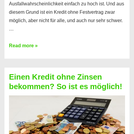
Ausfallwahrscheinlichkeit einfach zu hoch ist. Und aus
diesem Grund ist ein Kredit ohne Festvertrag zwar
möglich, aber nicht für alle, und auch nur sehr schwer.
…
Ist
Read more »
ein
Kredit
ohne
Einen Kredit ohne Zinsen
Festvertrag
bekommen? So ist es möglich!
für
jeden
möglich?
Hier
erfahren
Sie