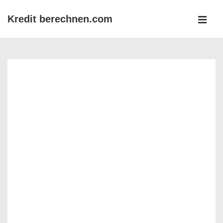
↓
Kredit berechnen.com
Zum
MEN
Inhalt
Main
Navigation