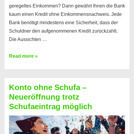
geregeltes Einkommen? Dann gewährt Ihnen die Bank
kaum einen Kredit ohne Einkommensnachweis. Jede
Bank benötigt mindestens eine Sicherheit, dass der
Schuldner den aufgenommenen Kredit zurückzahlt.
Die Aussichten …
Mit
Read more »
diesen
Möglichkeiten
erhalten
Konto ohne Schufa –
Sie
Neueröffnung trotz
einen
Schufaeintrag möglich
Kredit
ohne
Einkommensnachweis