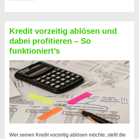
einfach
Zinsen
beim
Kredit vorzeitig ablösen und
Kredit
dabei profitieren – So
berechnen
funktioniert’s
–
Mit
diesen
Regeln!
Wer seinen Kredit vorzeitig ablösen möchte, stellt die