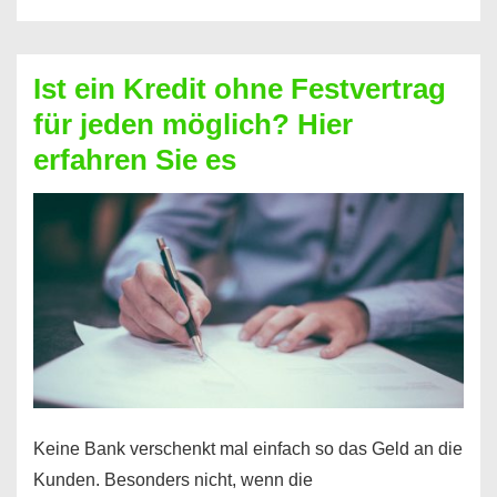
ohne
Schufa
–
Ist ein Kredit ohne Festvertrag
Prepaid
für jeden möglich? Hier
ist
erfahren Sie es
nicht
nur
für
Ihr
Handy
möglich!
Keine Bank verschenkt mal einfach so das Geld an die
Kunden. Besonders nicht, wenn die