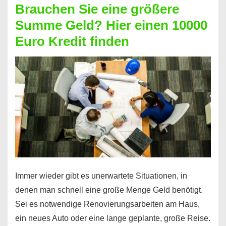
Brauchen Sie eine größere
Geht
Summe Geld? Hier einen 10000
das
Euro Kredit finden
überhaupt?
Na
klar!
Immer wieder gibt es unerwartete Situationen, in
denen man schnell eine große Menge Geld benötigt.
Sei es notwendige Renovierungsarbeiten am Haus,
ein neues Auto oder eine lange geplante, große Reise.