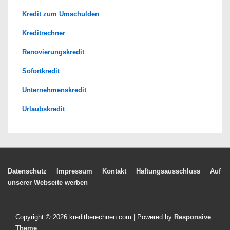
Kredit zum Umschulden
Kreditrechner
Renovierungskredit
Sofortkredit
Unternehmenskredit
Urlaubskredit
Footer-
Datenschutz
Impressum
Kontakt
Haftungsausschluss
Auf
unserer Webseite werben
Menü
Copyright © 2026
kreditberechnen.com
| Powered by
Responsive
Theme