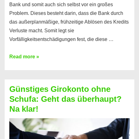
Bank und somit auch sich selbst vor ein großes
Problem. Dieses besteht darin, dass die Bank durch
das außerplanmäßige, frühzeitige Ablösen des Kredits
Verluste macht. Somit legt sie
Vorfälligkeitsentschädigungen fest, die diese …
Kredit
Read more »
vorzeitig
ablösen
und
Günstiges Girokonto ohne
dabei
Schufa: Geht das überhaupt?
profitieren
Na klar!
–
So
funktioniert’s