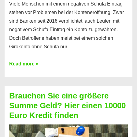
Viele Menschen mit einem negativen Schufa Eintrag
stehen vor Problemen bei der Konteneröffnung: Zwar
sind Banken seit 2016 verpflichtet, auch Leuten mit
negativem Schufa Eintrag ein Konto zu gewähren.
Doch Betroffene haben meist bei einem solchen
Girokonto ohne Schufa nur …
Günstiges
Read more »
Girokonto
ohne
Schufa:
Brauchen Sie eine größere
Geht
Summe Geld? Hier einen 10000
das
Euro Kredit finden
überhaupt?
Na
klar!