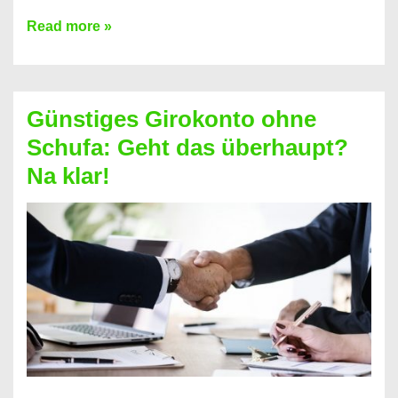
Kredit
Read more »
vorzeitig
ablösen
und
Günstiges Girokonto ohne
dabei
Schufa: Geht das überhaupt?
profitieren
Na klar!
–
So
funktioniert’s