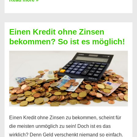
ein
Kredit
ohne
Einen Kredit ohne Zinsen
Festvertrag
bekommen? So ist es möglich!
für
jeden
möglich?
Hier
erfahren
Sie
es
Einen Kredit ohne Zinsen zu bekommen, scheint für
die meisten unmöglich zu sein! Doch ist es das
wirklich? Denn Geld verschenkt niemand so einfach.