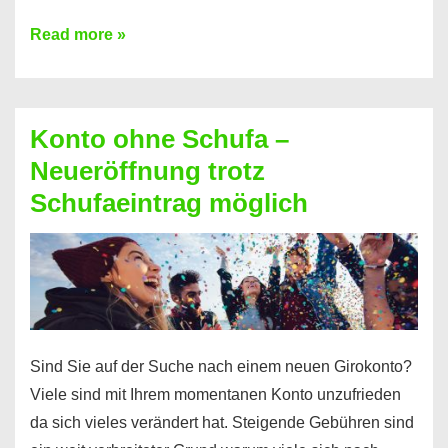
Mit
Read more »
diesen
Möglichkeiten
erhalten
Konto ohne Schufa –
Sie
Neueröffnung trotz
einen
Schufaeintrag möglich
Kredit
ohne
Einkommensnachweis
Sind Sie auf der Suche nach einem neuen Girokonto?
Viele sind mit Ihrem momentanen Konto unzufrieden
da sich vieles verändert hat. Steigende Gebühren sind