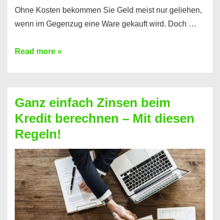
Ohne Kosten bekommen Sie Geld meist nur geliehen,
wenn im Gegenzug eine Ware gekauft wird. Doch …
Einen
Read more »
Kredit
ohne
Zinsen
Ganz einfach Zinsen beim
bekommen?
Kredit berechnen – Mit diesen
So
Regeln!
ist
es
möglich!