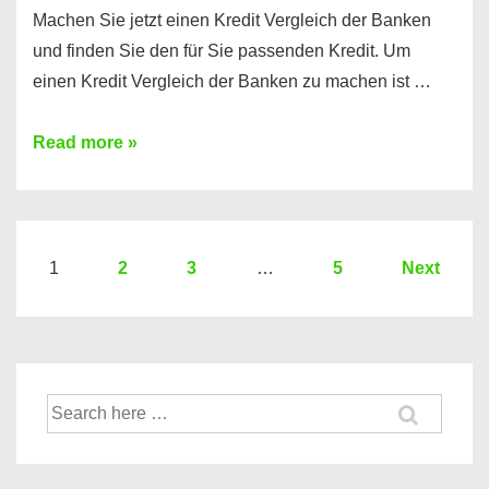
Machen Sie jetzt einen Kredit Vergleich der Banken
und finden Sie den für Sie passenden Kredit. Um
einen Kredit Vergleich der Banken zu machen ist …
Sie
Read more »
brauchen
einen
Kredit?
Hier
Seitennummerierung
1
2
3
…
5
Next
ein
der
Kredit
Beiträge
Vergleich
der
Suche
Banken
nach: