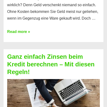
wirklich? Denn Geld verschenkt niemand so einfach.
Ohne Kosten bekommen Sie Geld meist nur geliehen,
wenn im Gegenzug eine Ware gekauft wird. Doch …
Einen
Read more »
Kredit
ohne
Zinsen
Ganz einfach Zinsen beim
bekommen?
Kredit berechnen – Mit diesen
So
Regeln!
ist
es
möglich!