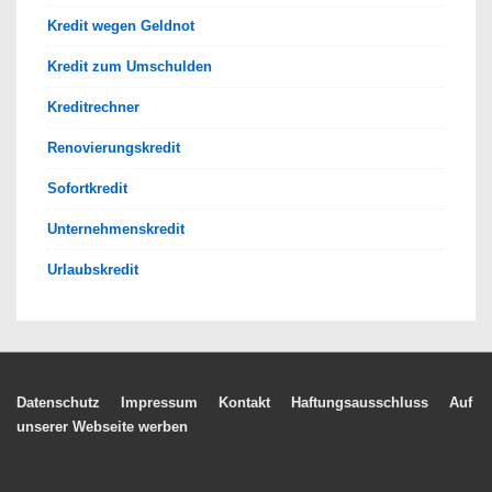
Kredit wegen Geldnot
Kredit zum Umschulden
Kreditrechner
Renovierungskredit
Sofortkredit
Unternehmenskredit
Urlaubskredit
Footer-
Datenschutz
Impressum
Kontakt
Haftungsausschluss
Auf
unserer Webseite werben
Menü