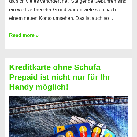
da sich vieles verändert hat. Steigende Gebühren sind
ein weit verbreiteter Grund warum viele sich nach
einem neuen Konto umsehen. Das ist auch so …
Konto
Read more »
ohne
Schufa
–
Kreditkarte ohne Schufa –
Neueröffnung
Prepaid ist nicht nur für Ihr
trotz
Handy möglich!
Schufaeintrag
möglich