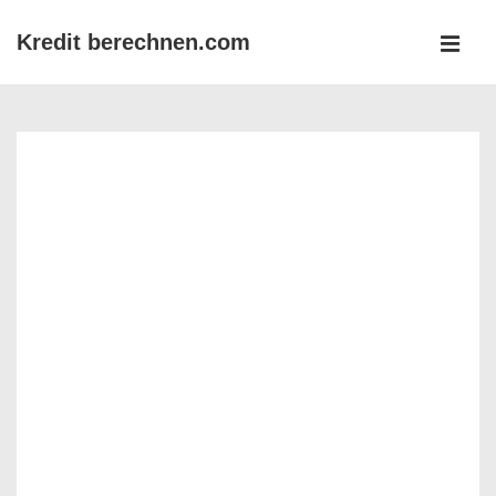
↓
Kredit berechnen.com
Zum
MEN
Inhalt
Main
Navigation