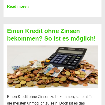
Ist
Read more »
ein
Kredit
ohne
Einen Kredit ohne Zinsen
Festvertrag
bekommen? So ist es möglich!
für
jeden
möglich?
Hier
erfahren
Sie
es
Einen Kredit ohne Zinsen zu bekommen, scheint für
die meisten unmöglich zu sein! Doch ist es das