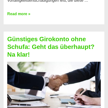
Vorfälligkeitsentschädigungen fest, die diese …
Kredit
Read more »
vorzeitig
ablösen
und
Günstiges Girokonto ohne
dabei
Schufa: Geht das überhaupt?
profitieren
Na klar!
–
So
funktioniert’s