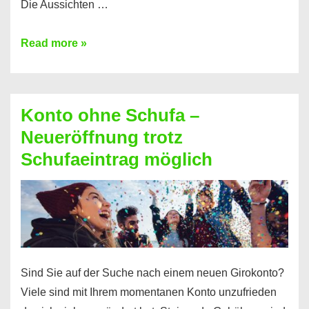
Die Aussichten …
Mit
Read more »
diesen
Möglichkeiten
erhalten
Konto ohne Schufa –
Sie
Neueröffnung trotz
einen
Schufaeintrag möglich
Kredit
ohne
Einkommensnachweis
Sind Sie auf der Suche nach einem neuen Girokonto?
Viele sind mit Ihrem momentanen Konto unzufrieden