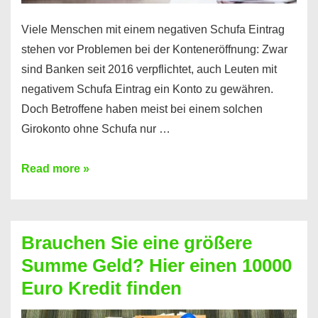
Viele Menschen mit einem negativen Schufa Eintrag
stehen vor Problemen bei der Konteneröffnung: Zwar
sind Banken seit 2016 verpflichtet, auch Leuten mit
negativem Schufa Eintrag ein Konto zu gewähren.
Doch Betroffene haben meist bei einem solchen
Girokonto ohne Schufa nur …
Günstiges
Read more »
Girokonto
ohne
Schufa:
Brauchen Sie eine größere
Geht
Summe Geld? Hier einen 10000
das
Euro Kredit finden
überhaupt?
Na