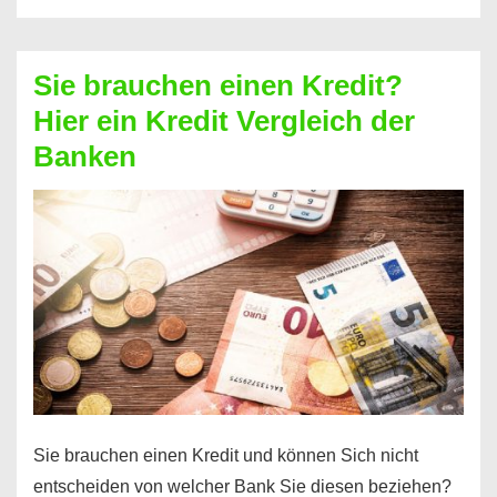
eine
größere
Sie brauchen einen Kredit?
Summe
Hier ein Kredit Vergleich der
Geld?
Banken
Hier
einen
10000
Euro
Kredit
finden
Sie brauchen einen Kredit und können Sich nicht
entscheiden von welcher Bank Sie diesen beziehen?