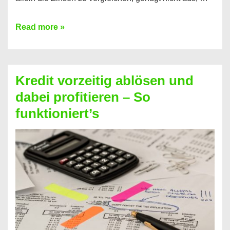
Ganz
Read more »
einfach
Zinsen
beim
Kredit vorzeitig ablösen und
Kredit
dabei profitieren – So
berechnen
funktioniert’s
–
Mit
diesen
Regeln!