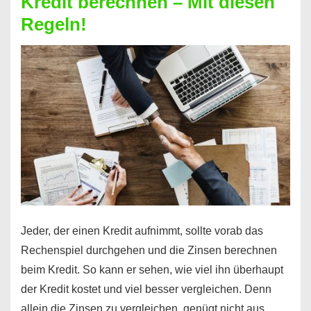
Kredit berechnen – Mit diesen
So
Regeln!
ist
es
möglich!
Jeder, der einen Kredit aufnimmt, sollte vorab das
Rechenspiel durchgehen und die Zinsen berechnen
beim Kredit. So kann er sehen, wie viel ihn überhaupt
der Kredit kostet und viel besser vergleichen. Denn
allein die Zinsen zu vergleichen, genügt nicht aus, …