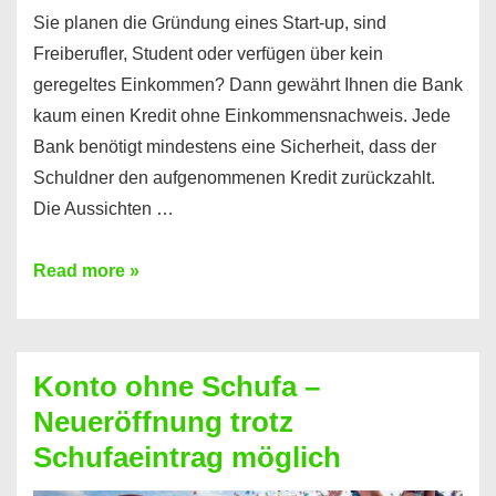
Sie planen die Gründung eines Start-up, sind
Freiberufler, Student oder verfügen über kein
geregeltes Einkommen? Dann gewährt Ihnen die Bank
kaum einen Kredit ohne Einkommensnachweis. Jede
Bank benötigt mindestens eine Sicherheit, dass der
Schuldner den aufgenommenen Kredit zurückzahlt.
Die Aussichten …
Mit
Read more »
diesen
Möglichkeiten
erhalten
Konto ohne Schufa –
Sie
Neueröffnung trotz
einen
Schufaeintrag möglich
Kredit
ohne