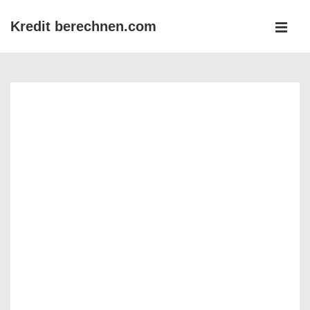
↓
Kredit berechnen.com
Zum
MEN
Inhalt
Main
Navigation