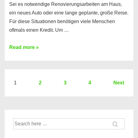
Sei es notwendige Renovierungsarbeiten am Haus,
ein neues Auto oder eine lange geplante, große Reise.
Für diese Situationen benötigen viele Menschen
oftmals einen Kredit. Um …
Brauchen
Read more »
Sie
eine
größere
Summe
Seitennummerierung
1
2
3
4
Next
Geld?
der
Hier
Beiträge
einen
10000
Suche
Euro
nach:
Kredit