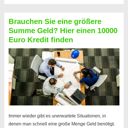
ohne
Schufa:
Brauchen Sie eine größere
Geht
Summe Geld? Hier einen 10000
das
Euro Kredit finden
überhaupt?
Na
klar!
Immer wieder gibt es unerwartete Situationen, in
denen man schnell eine große Menge Geld benötigt.