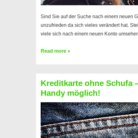
Sind Sie auf der Suche nach einem neuen G
unzufrieden da sich vieles verändert hat. S
viele sich nach einem neuen Konto umsehen
Konto
Read more »
ohne
Schufa
–
Kreditkarte ohne Schufa – 
Neueröffnung
Handy möglich!
trotz
Schufaeintrag
möglich