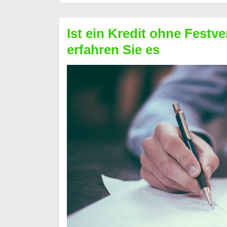
Schufa
–
Ist ein Kredit ohne Festve
Prepaid
erfahren Sie es
ist
nicht
nur
für
Ihr
Handy
möglich!