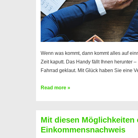
Wenn was kommt, dann kommt alles auf ein
Zeit kaputt. Das Handy fällt Ihnen herunter 
Fahrrad geklaut. Mit Glück haben Sie eine 
Ferratum
Read more »
–
Der
Kredit
Mit diesen Möglichkeiten 
für
Einkommensnachweis
schnelle