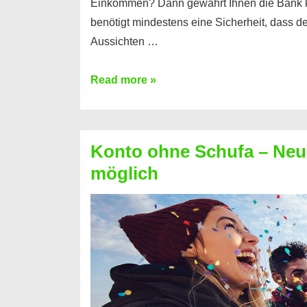
Einkommen? Dann gewährt Ihnen die Bank 
benötigt mindestens eine Sicherheit, dass 
Aussichten …
Mit
Read more »
diesen
Möglichkeiten
erhalten
Konto ohne Schufa – Neue
Sie
möglich
einen
Kredit
ohne
Einkommensnachweis