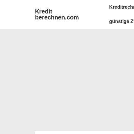
↓
Main
Kreditrech
Kredit
Zum
Navigation
berechnen.com
Inhalt
günstige Z