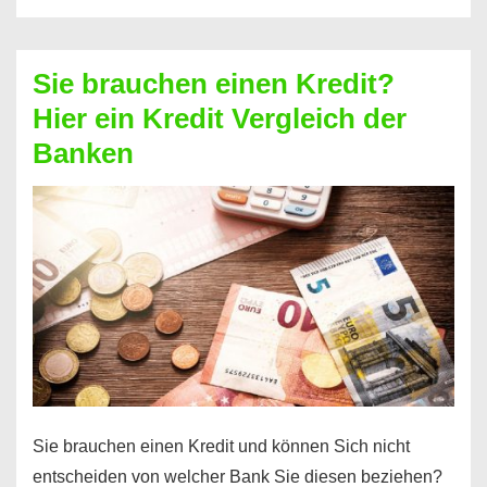
eine
größere
Sie brauchen einen Kredit?
Summe
Hier ein Kredit Vergleich der
Geld?
Banken
Hier
einen
10000
Euro
Kredit
finden
Sie brauchen einen Kredit und können Sich nicht
entscheiden von welcher Bank Sie diesen beziehen?