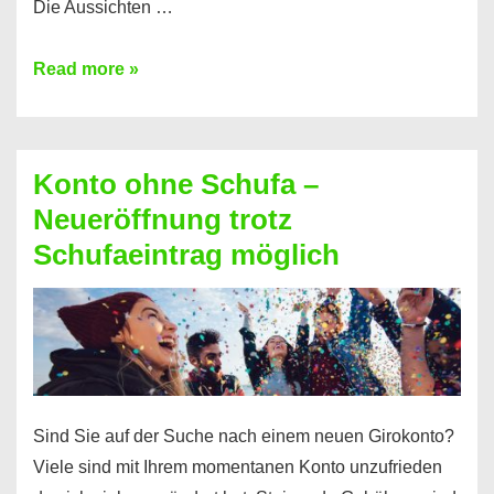
Die Aussichten …
Mit
Read more »
diesen
Möglichkeiten
erhalten
Konto ohne Schufa –
Sie
Neueröffnung trotz
einen
Schufaeintrag möglich
Kredit
ohne
Einkommensnachweis
Sind Sie auf der Suche nach einem neuen Girokonto?
Viele sind mit Ihrem momentanen Konto unzufrieden