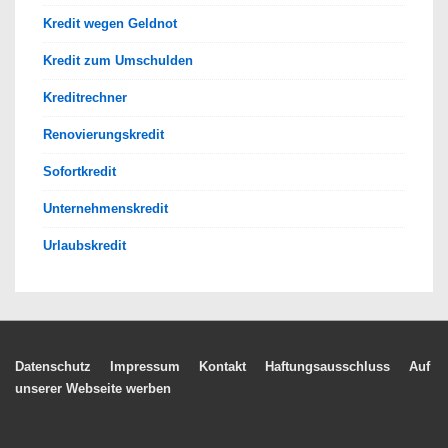
Kredit wegen Geldnot
Kredit zum Umschulden
Kreditrechner
Renovierungskredit
Sofortkredit
Unternehmenskredit
Urlaubskredit
Footer-
Datenschutz
Impressum
Kontakt
Haftungsausschluss
Auf
unserer Webseite werben
Menü