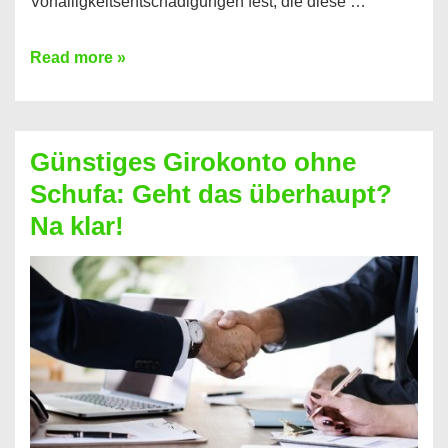
Vorfälligkeitsentschädigungen fest, die diese …
Kredit
Read more »
vorzeitig
ablösen
und
Günstiges Girokonto ohne
dabei
Schufa: Geht das überhaupt?
profitieren
Na klar!
–
So
funktioniert’s