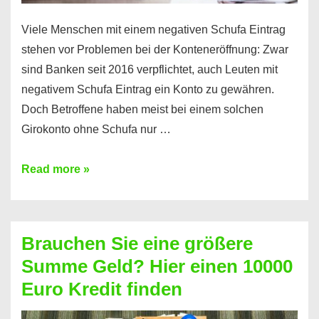
Viele Menschen mit einem negativen Schufa Eintrag
stehen vor Problemen bei der Konteneröffnung: Zwar
sind Banken seit 2016 verpflichtet, auch Leuten mit
negativem Schufa Eintrag ein Konto zu gewähren.
Doch Betroffene haben meist bei einem solchen
Girokonto ohne Schufa nur …
Günstiges
Read more »
Girokonto
ohne
Schufa:
Brauchen Sie eine größere
Geht
Summe Geld? Hier einen 10000
das
Euro Kredit finden
überhaupt?
Na