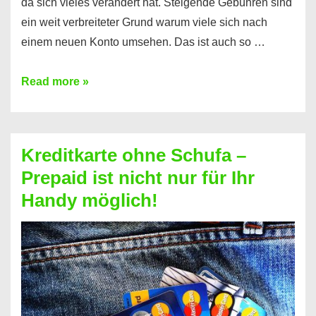
da sich vieles verändert hat. Steigende Gebühren sind
ein weit verbreiteter Grund warum viele sich nach
einem neuen Konto umsehen. Das ist auch so …
Konto
Read more »
ohne
Schufa
–
Kreditkarte ohne Schufa –
Neueröffnung
Prepaid ist nicht nur für Ihr
trotz
Handy möglich!
Schufaeintrag
möglich