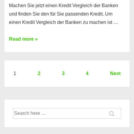
Machen Sie jetzt einen Kredit Vergleich der Banken
und finden Sie den für Sie passenden Kredit. Um
einen Kredit Vergleich der Banken zu machen ist …
Sie
Read more »
brauchen
einen
Kredit?
Hier
Seitennummerierung
1
2
3
4
Next
ein
der
Kredit
Beiträge
Vergleich
der
Suche
Banken
nach: