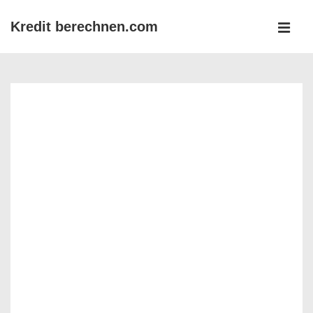
↓
Kredit berechnen.com
Zum
MEN
Inhalt
Main
Navigation