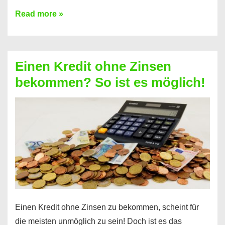
Ist
Read more »
ein
Kredit
ohne
Einen Kredit ohne Zinsen
Festvertrag
bekommen? So ist es möglich!
für
jeden
möglich?
Hier
erfahren
Sie
es
Einen Kredit ohne Zinsen zu bekommen, scheint für
die meisten unmöglich zu sein! Doch ist es das