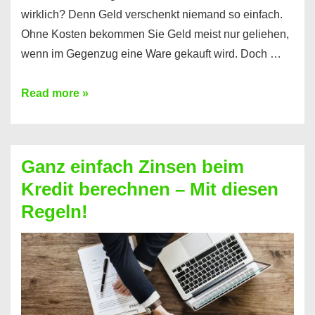
wirklich? Denn Geld verschenkt niemand so einfach.
Ohne Kosten bekommen Sie Geld meist nur geliehen,
wenn im Gegenzug eine Ware gekauft wird. Doch …
Einen
Read more »
Kredit
ohne
Zinsen
Ganz einfach Zinsen beim
bekommen?
Kredit berechnen – Mit diesen
So
Regeln!
ist
es
möglich!