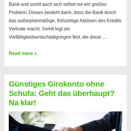
Bank und somit auch sich selbst vor ein großes
Problem. Dieses besteht darin, dass die Bank durch
das außerplanmäßige, frühzeitige Ablösen des Kredits
Verluste macht. Somit legt sie
Vorfälligkeitsentschädigungen fest, die diese …
Kredit
Read more »
vorzeitig
ablösen
und
Günstiges Girokonto ohne
dabei
Schufa: Geht das überhaupt?
profitieren
Na klar!
–
So
funktioniert’s