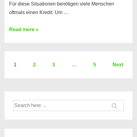
Für diese Situationen benötigen viele Menschen
oftmals einen Kredit. Um …
Brauchen
Read more »
Sie
eine
größere
Summe
Seitennummerierung
1
2
3
…
5
Next
Geld?
der
Hier
Beiträge
einen
10000
Suche
Euro
nach:
Kredit
finden