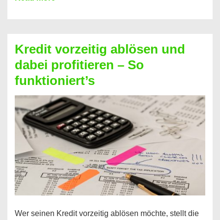
einfach
Zinsen
beim
Kredit vorzeitig ablösen und
Kredit
dabei profitieren – So
berechnen
funktioniert’s
–
Mit
diesen
Regeln!
Wer seinen Kredit vorzeitig ablösen möchte, stellt die