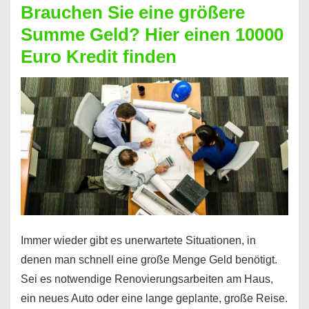
Brauchen Sie eine größere
Geht
Summe Geld? Hier einen 10000
das
Euro Kredit finden
überhaupt?
Na
klar!
Immer wieder gibt es unerwartete Situationen, in
denen man schnell eine große Menge Geld benötigt.
Sei es notwendige Renovierungsarbeiten am Haus,
ein neues Auto oder eine lange geplante, große Reise.