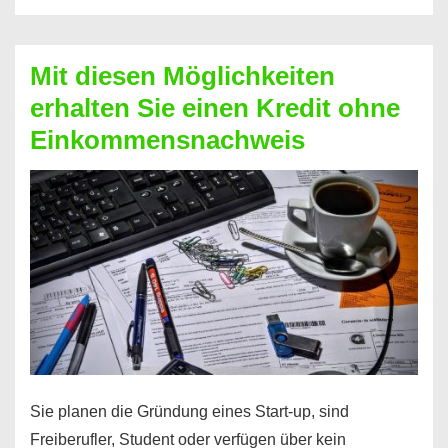
Der
Kredit
Mit diesen Möglichkeiten
für
erhalten Sie einen Kredit ohne
schnelle
Einkommensnachweis
Durchstarter
Sie planen die Gründung eines Start-up, sind
Freiberufler, Student oder verfügen über kein