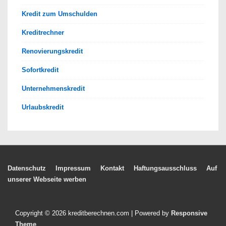
Kredit zum Umschulden
Kreditrechner
Renovierungskredit
Sofortkredit
Unternehmenskredit
Urlaubskredit
Footer-
Datenschutz
Impressum
Kontakt
Haftungsausschluss
Auf
unserer Webseite werben
Menü
Copyright © 2026
kreditberechnen.com
| Powered by
Responsive
Theme