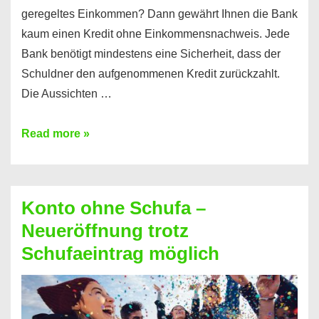
geregeltes Einkommen? Dann gewährt Ihnen die Bank
kaum einen Kredit ohne Einkommensnachweis. Jede
Bank benötigt mindestens eine Sicherheit, dass der
Schuldner den aufgenommenen Kredit zurückzahlt.
Die Aussichten …
Mit
Read more »
diesen
Möglichkeiten
erhalten
Konto ohne Schufa –
Sie
Neueröffnung trotz
einen
Schufaeintrag möglich
Kredit
ohne
Einkommensnachweis