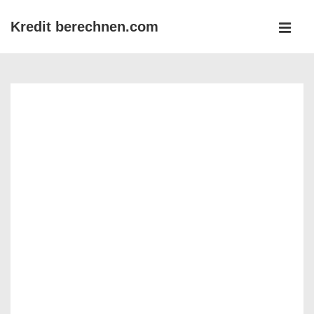
↓
Kredit berechnen.com
Zum
MEN
Inhalt
Main
Navigation