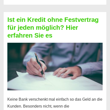
ohne
Schufa
–
Ist ein Kredit ohne Festvertrag
Prepaid
für jeden möglich? Hier
ist
erfahren Sie es
nicht
nur
für
Ihr
Handy
möglich!
Keine Bank verschenkt mal einfach so das Geld an die
Kunden. Besonders nicht, wenn die