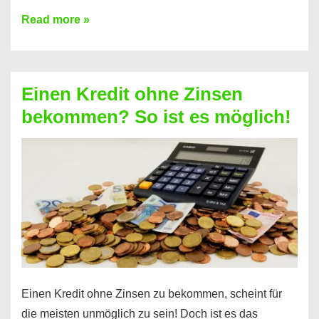
Ist
Read more »
ein
Kredit
ohne
Einen Kredit ohne Zinsen
Festvertrag
bekommen? So ist es möglich!
für
jeden
möglich?
Hier
erfahren
Sie
es
Einen Kredit ohne Zinsen zu bekommen, scheint für
die meisten unmöglich zu sein! Doch ist es das