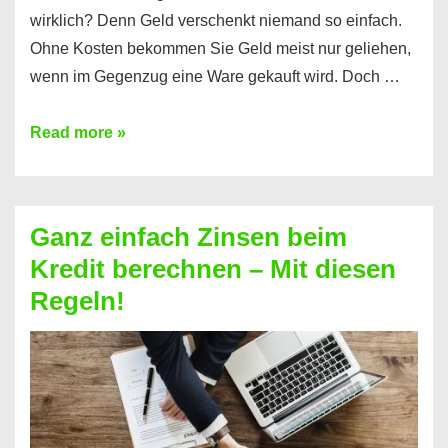
wirklich? Denn Geld verschenkt niemand so einfach.
Ohne Kosten bekommen Sie Geld meist nur geliehen,
wenn im Gegenzug eine Ware gekauft wird. Doch …
Einen
Read more »
Kredit
ohne
Zinsen
Ganz einfach Zinsen beim
bekommen?
Kredit berechnen – Mit diesen
So
Regeln!
ist
es
möglich!