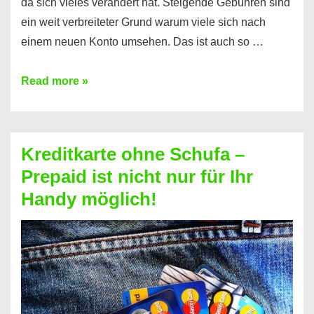
da sich vieles verändert hat. Steigende Gebühren sind
ein weit verbreiteter Grund warum viele sich nach
einem neuen Konto umsehen. Das ist auch so …
Konto
Read more »
ohne
Schufa
–
Kreditkarte ohne Schufa –
Neueröffnung
Prepaid ist nicht nur für Ihr
trotz
Handy möglich!
Schufaeintrag
möglich