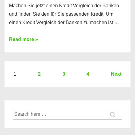
Machen Sie jetzt einen Kredit Vergleich der Banken
und finden Sie den für Sie passenden Kredit. Um
einen Kredit Vergleich der Banken zu machen ist …
Sie
Read more »
brauchen
einen
Kredit?
Hier
Seitennummerierung
1
2
3
4
Next
ein
der
Kredit
Beiträge
Vergleich
der
Suche
Banken
nach: