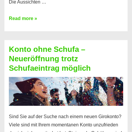
Die Aussichten …
Mit
Read more »
diesen
Möglichkeiten
erhalten
Konto ohne Schufa –
Sie
Neueröffnung trotz
einen
Schufaeintrag möglich
Kredit
ohne
Einkommensnachweis
Sind Sie auf der Suche nach einem neuen Girokonto?
Viele sind mit Ihrem momentanen Konto unzufrieden