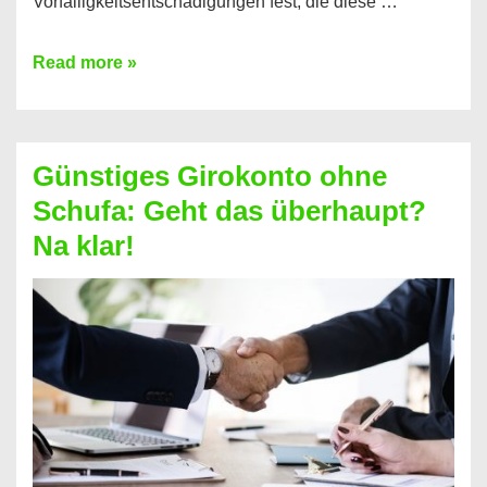
Vorfälligkeitsentschädigungen fest, die diese …
Kredit
Read more »
vorzeitig
ablösen
und
Günstiges Girokonto ohne
dabei
Schufa: Geht das überhaupt?
profitieren
Na klar!
–
So
funktioniert’s