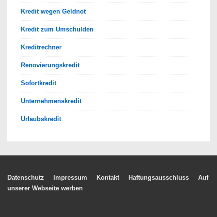
Kredit wegen Geldnot
Kredit zum Umschulden
Kreditrechner
Renovierungskredit
Sofortkredit
Unternehmenskredit
Urlaubskredit
Footer-
Datenschutz
Impressum
Kontakt
Haftungsausschluss
Auf
unserer Webseite werben
Menü