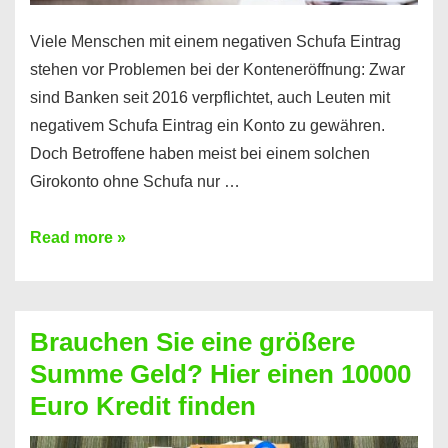
Viele Menschen mit einem negativen Schufa Eintrag
stehen vor Problemen bei der Konteneröffnung: Zwar
sind Banken seit 2016 verpflichtet, auch Leuten mit
negativem Schufa Eintrag ein Konto zu gewähren.
Doch Betroffene haben meist bei einem solchen
Girokonto ohne Schufa nur …
Günstiges
Read more »
Girokonto
ohne
Schufa:
Brauchen Sie eine größere
Geht
Summe Geld? Hier einen 10000
das
Euro Kredit finden
überhaupt?
Na