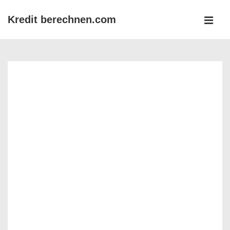
↓
Kredit berechnen.com
Zum
MEN
Inhalt
Main
Navigation