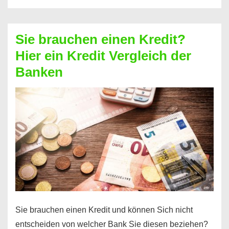
eine
größere
Sie brauchen einen Kredit?
Summe
Hier ein Kredit Vergleich der
Geld?
Banken
Hier
einen
10000
Euro
Kredit
finden
Sie brauchen einen Kredit und können Sich nicht
entscheiden von welcher Bank Sie diesen beziehen?