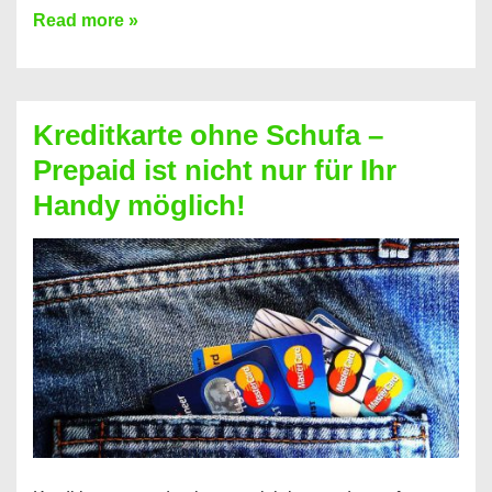
Konto
Read more »
ohne
Schufa
–
Kreditkarte ohne Schufa –
Neueröffnung
Prepaid ist nicht nur für Ihr
trotz
Handy möglich!
Schufaeintrag
möglich