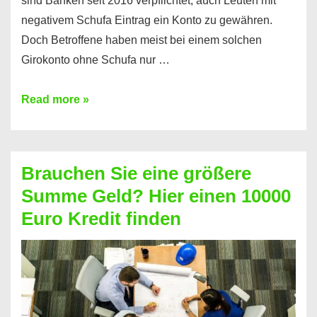
sind Banken seit 2016 verpflichtet, auch Leuten mit
negativem Schufa Eintrag ein Konto zu gewähren.
Doch Betroffene haben meist bei einem solchen
Girokonto ohne Schufa nur …
Günstiges
Read more »
Girokonto
ohne
Schufa:
Brauchen Sie eine größere
Geht
Summe Geld? Hier einen 10000
das
Euro Kredit finden
überhaupt?
Na
klar!