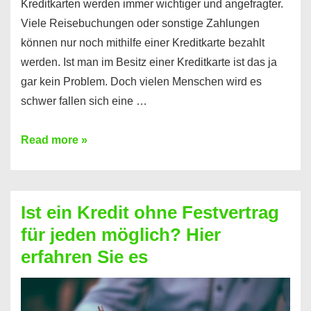
Kreditkarten werden immer wichtiger und angefragter.
Viele Reisebuchungen oder sonstige Zahlungen
können nur noch mithilfe einer Kreditkarte bezahlt
werden. Ist man im Besitz einer Kreditkarte ist das ja
gar kein Problem. Doch vielen Menschen wird es
schwer fallen sich eine …
Kreditkarte
Read more »
ohne
Schufa
–
Ist ein Kredit ohne Festvertrag
Prepaid
für jeden möglich? Hier
ist
erfahren Sie es
nicht
nur
für