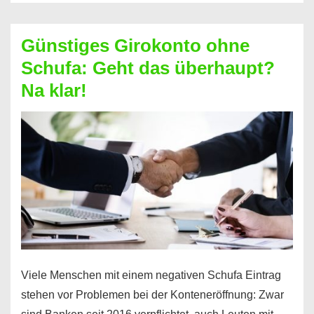
ablösen
und
Günstiges Girokonto ohne
dabei
Schufa: Geht das überhaupt?
profitieren
Na klar!
–
So
funktioniert’s
Viele Menschen mit einem negativen Schufa Eintrag
stehen vor Problemen bei der Konteneröffnung: Zwar