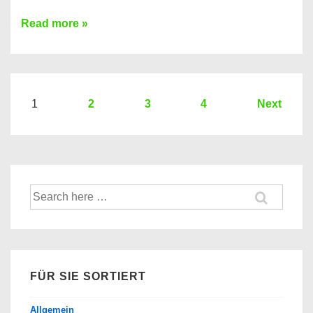
Sie
Read more »
brauchen
einen
Kredit?
Hier
Seitennummerierung
1
2
3
4
Next
ein
der
Kredit
Beiträge
Vergleich
der
Suche
Banken
nach:
FÜR SIE SORTIERT
Allgemein