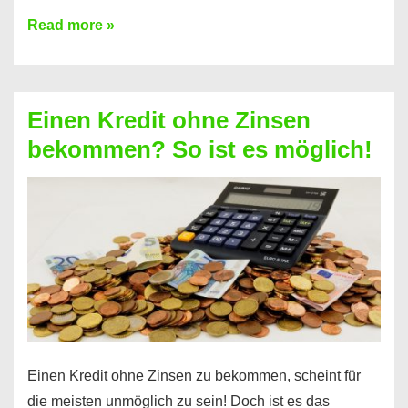
Ist
Read more »
ein
Kredit
ohne
Einen Kredit ohne Zinsen
Festvertrag
bekommen? So ist es möglich!
für
jeden
möglich?
Hier
erfahren
Sie
es
Einen Kredit ohne Zinsen zu bekommen, scheint für
die meisten unmöglich zu sein! Doch ist es das