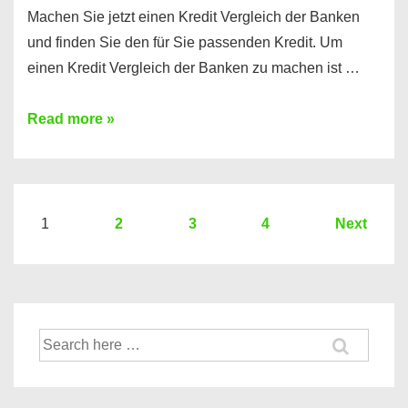
Machen Sie jetzt einen Kredit Vergleich der Banken
und finden Sie den für Sie passenden Kredit. Um
einen Kredit Vergleich der Banken zu machen ist …
Sie
Read more »
brauchen
einen
Kredit?
Hier
Seitennummerierung
1
2
3
4
Next
ein
der
Kredit
Beiträge
Vergleich
der
Suche
Banken
nach: