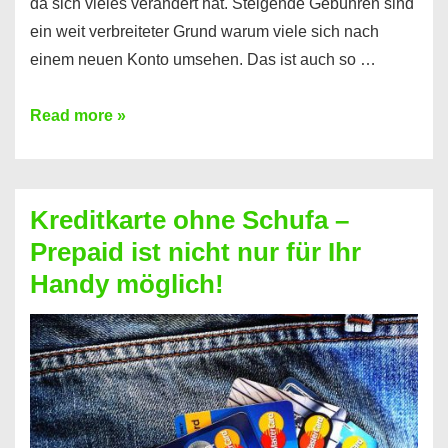
da sich vieles verändert hat. Steigende Gebühren sind
ein weit verbreiteter Grund warum viele sich nach
einem neuen Konto umsehen. Das ist auch so …
Konto
Read more »
ohne
Schufa
–
Kreditkarte ohne Schufa –
Neueröffnung
Prepaid ist nicht nur für Ihr
trotz
Handy möglich!
Schufaeintrag
möglich