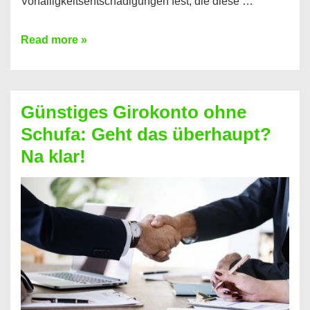
Vorfälligkeitsentschädigungen fest, die diese …
Kredit
Read more »
vorzeitig
ablösen
und
Günstiges Girokonto ohne
dabei
Schufa: Geht das überhaupt?
profitieren
Na klar!
–
So
funktioniert’s