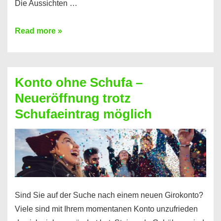
Die Aussichten …
Mit
Read more »
diesen
Möglichkeiten
erhalten
Konto ohne Schufa –
Sie
Neueröffnung trotz
einen
Schufaeintrag möglich
Kredit
ohne
Einkommensnachweis
Sind Sie auf der Suche nach einem neuen Girokonto?
Viele sind mit Ihrem momentanen Konto unzufrieden