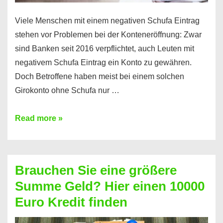
Viele Menschen mit einem negativen Schufa Eintrag
stehen vor Problemen bei der Konteneröffnung: Zwar
sind Banken seit 2016 verpflichtet, auch Leuten mit
negativem Schufa Eintrag ein Konto zu gewähren.
Doch Betroffene haben meist bei einem solchen
Girokonto ohne Schufa nur …
Günstiges
Read more »
Girokonto
ohne
Schufa:
Brauchen Sie eine größere
Geht
Summe Geld? Hier einen 10000
das
Euro Kredit finden
überhaupt?
Na