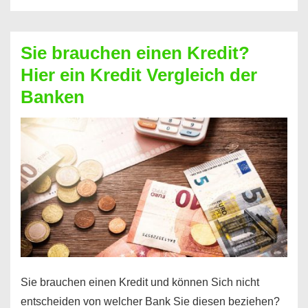
eine
größere
Sie brauchen einen Kredit?
Summe
Hier ein Kredit Vergleich der
Geld?
Banken
Hier
einen
10000
Euro
Kredit
finden
Sie brauchen einen Kredit und können Sich nicht
entscheiden von welcher Bank Sie diesen beziehen?