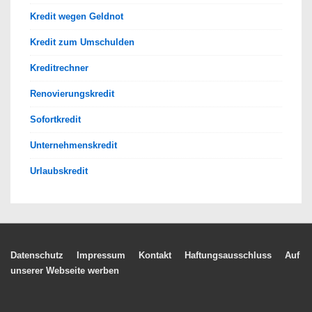
Kredit wegen Geldnot
Kredit zum Umschulden
Kreditrechner
Renovierungskredit
Sofortkredit
Unternehmenskredit
Urlaubskredit
Footer-
Datenschutz
Impressum
Kontakt
Haftungsausschluss
Auf
unserer Webseite werben
Menü