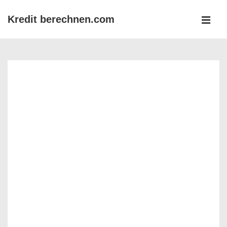
↓
Kredit berechnen.com
Zum
MEN
Inhalt
Main
Navigation