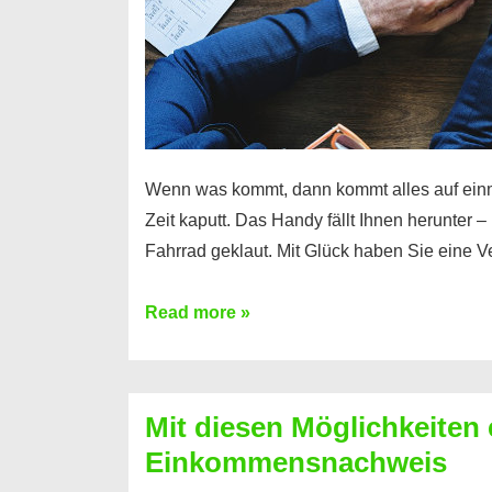
Wenn was kommt, dann kommt alles auf ein
Zeit kaputt. Das Handy fällt Ihnen herunter 
Fahrrad geklaut. Mit Glück haben Sie eine 
Ferratum
Read more »
–
Der
Kredit
Mit diesen Möglichkeiten 
für
Einkommensnachweis
schnelle