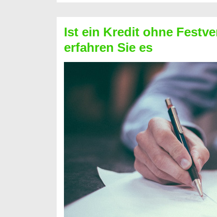
Schufa
–
Ist ein Kredit ohne Festve
Prepaid
erfahren Sie es
ist
nicht
nur
für
Ihr
Handy
möglich!