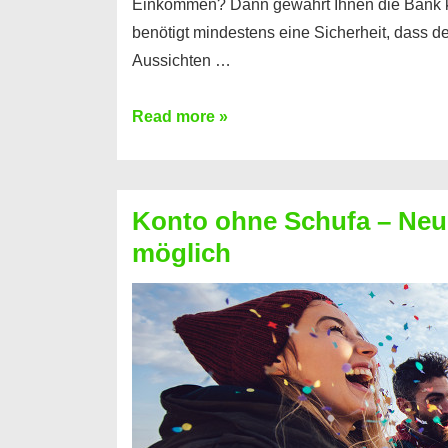
Einkommen? Dann gewährt Ihnen die Bank 
benötigt mindestens eine Sicherheit, dass 
Aussichten …
Mit
Read more »
diesen
Möglichkeiten
erhalten
Konto ohne Schufa – Neue
Sie
möglich
einen
Kredit
ohne
Einkommensnachweis