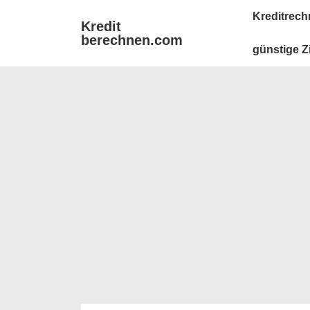
↓
Main
Kreditrech
Kredit
Zum
Navigation
berechnen.com
Inhalt
günstige Z