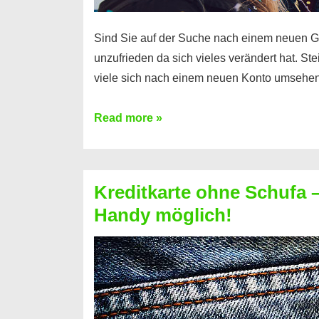
Sind Sie auf der Suche nach einem neuen G
unzufrieden da sich vieles verändert hat. S
viele sich nach einem neuen Konto umsehen
Konto
Read more »
ohne
Schufa
–
Kreditkarte ohne Schufa – 
Neueröffnung
Handy möglich!
trotz
Schufaeintrag
möglich