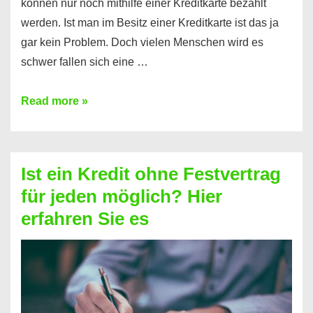
können nur noch mithilfe einer Kreditkarte bezahlt
werden. Ist man im Besitz einer Kreditkarte ist das ja
gar kein Problem. Doch vielen Menschen wird es
schwer fallen sich eine …
Kreditkarte
Read more »
ohne
Schufa
–
Ist ein Kredit ohne Festvertrag
Prepaid
für jeden möglich? Hier
ist
erfahren Sie es
nicht
nur
für
Ihr
Handy