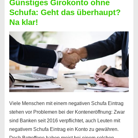
Günstiges Girokonto ohne
dabei
Schufa: Geht das überhaupt?
profitieren
Na klar!
–
So
funktioniert’s
Viele Menschen mit einem negativen Schufa Eintrag
stehen vor Problemen bei der Konteneröffnung: Zwar
sind Banken seit 2016 verpflichtet, auch Leuten mit
negativem Schufa Eintrag ein Konto zu gewähren.
Doch Betroffene haben meist bei einem solchen