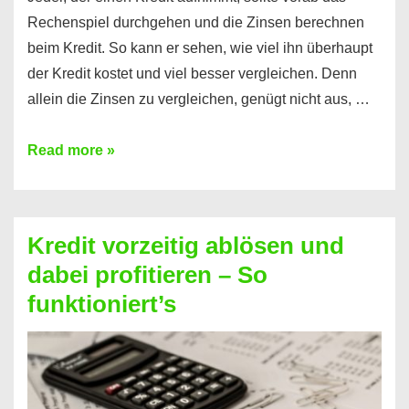
Rechenspiel durchgehen und die Zinsen berechnen
beim Kredit. So kann er sehen, wie viel ihn überhaupt
der Kredit kostet und viel besser vergleichen. Denn
allein die Zinsen zu vergleichen, genügt nicht aus, …
Ganz
Read more »
einfach
Zinsen
beim
Kredit vorzeitig ablösen und
Kredit
dabei profitieren – So
berechnen
funktioniert’s
–
Mit
diesen
Regeln!