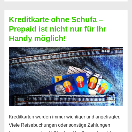
Schufa
–
Kreditkarte ohne Schufa –
Neueröffnung
Prepaid ist nicht nur für Ihr
trotz
Handy möglich!
Schufaeintrag
möglich
Kreditkarten werden immer wichtiger und angefragter.
Viele Reisebuchungen oder sonstige Zahlungen