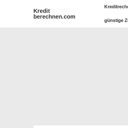
↓
Main
Kreditrech
Kredit
Zum
Navigation
berechnen.com
Inhalt
günstige Z