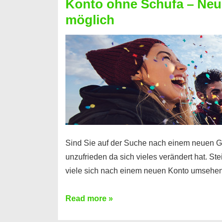
Konto ohne Schufa – Neue
Sie
möglich
einen
Kredit
ohne
Einkommensnachweis
Sind Sie auf der Suche nach einem neuen G
unzufrieden da sich vieles verändert hat. S
viele sich nach einem neuen Konto umsehen
Konto
Read more »
ohne