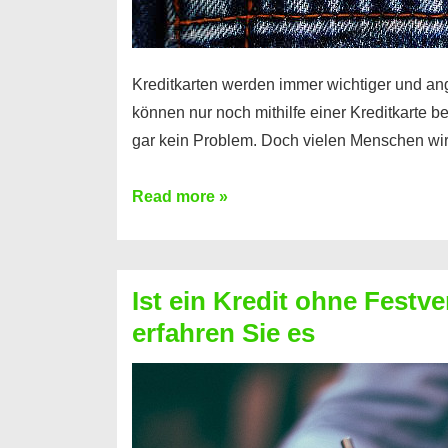
Kreditkarten werden immer wichtiger und an
können nur noch mithilfe einer Kreditkarte be
gar kein Problem. Doch vielen Menschen wir
Kreditkarte
Read more »
ohne
Schufa
–
Ist ein Kredit ohne Festve
Prepaid
erfahren Sie es
ist
nicht
nur
für
Ihr