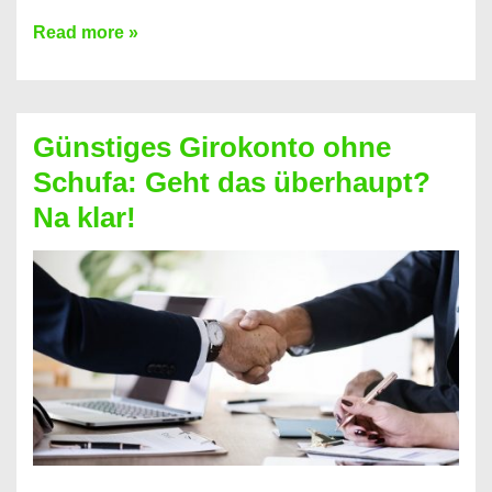
Kredit
Read more »
vorzeitig
ablösen
und
Günstiges Girokonto ohne
dabei
Schufa: Geht das überhaupt?
profitieren
Na klar!
–
So
funktioniert’s