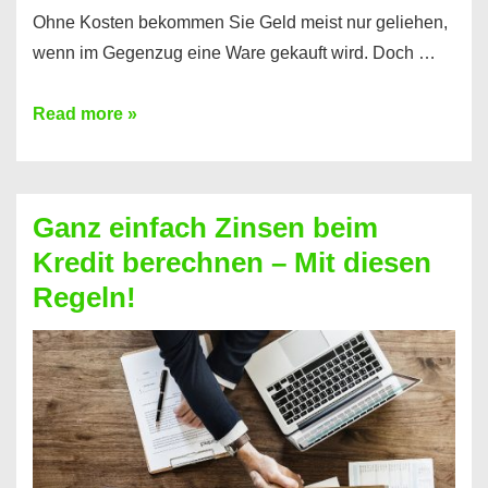
Ohne Kosten bekommen Sie Geld meist nur geliehen,
wenn im Gegenzug eine Ware gekauft wird. Doch …
Einen
Read more »
Kredit
ohne
Zinsen
Ganz einfach Zinsen beim
bekommen?
Kredit berechnen – Mit diesen
So
Regeln!
ist
es
möglich!