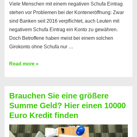
Viele Menschen mit einem negativen Schufa Eintrag
stehen vor Problemen bei der Konteneröffnung: Zwar
sind Banken seit 2016 verpflichtet, auch Leuten mit
negativem Schufa Eintrag ein Konto zu gewähren.
Doch Betroffene haben meist bei einem solchen
Girokonto ohne Schufa nur …
Günstiges
Read more »
Girokonto
ohne
Schufa:
Brauchen Sie eine größere
Geht
Summe Geld? Hier einen 10000
das
Euro Kredit finden
überhaupt?
Na
klar!