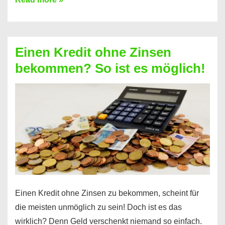
ein
Kredit
ohne
Einen Kredit ohne Zinsen
Festvertrag
bekommen? So ist es möglich!
für
jeden
möglich?
Hier
erfahren
Sie
es
Einen Kredit ohne Zinsen zu bekommen, scheint für
die meisten unmöglich zu sein! Doch ist es das
wirklich? Denn Geld verschenkt niemand so einfach.