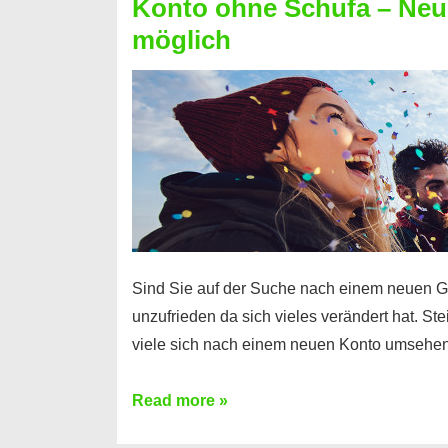
Konto ohne Schufa – Neue
Sie
möglich
einen
Kredit
ohne
Einkommensnachweis
Sind Sie auf der Suche nach einem neuen G
unzufrieden da sich vieles verändert hat. S
viele sich nach einem neuen Konto umsehen
Konto
Read more »
ohne