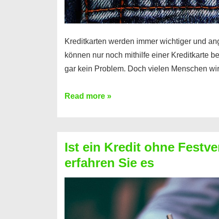
Kreditkarten werden immer wichtiger und an
können nur noch mithilfe einer Kreditkarte be
gar kein Problem. Doch vielen Menschen wir
Kreditkarte
Read more »
ohne
Schufa
–
Ist ein Kredit ohne Festve
Prepaid
erfahren Sie es
ist
nicht
nur
für
Ihr