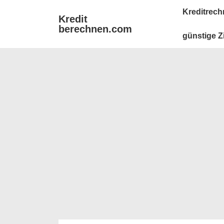
↓
Main
Kreditrech
Kredit
Zum
Navigation
berechnen.com
Inhalt
günstige Z