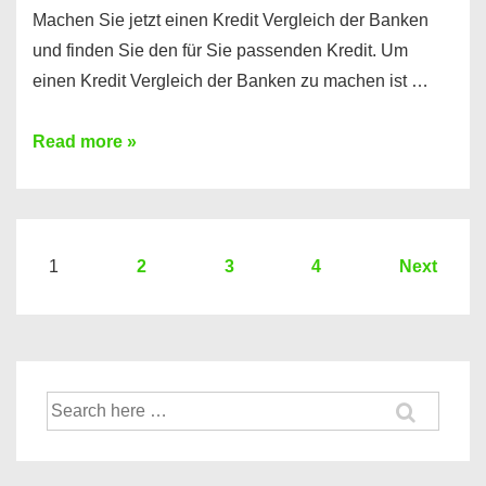
Machen Sie jetzt einen Kredit Vergleich der Banken
und finden Sie den für Sie passenden Kredit. Um
einen Kredit Vergleich der Banken zu machen ist …
Sie
Read more »
brauchen
einen
Kredit?
Hier
Seitennummerierung
1
2
3
4
Next
ein
der
Kredit
Beiträge
Vergleich
der
Suche
Banken
nach: