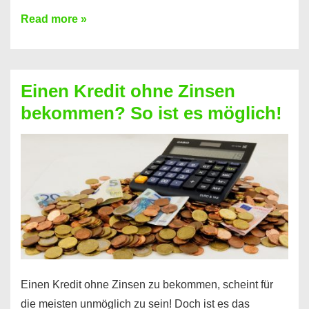
Ist
Read more »
ein
Kredit
ohne
Einen Kredit ohne Zinsen
Festvertrag
bekommen? So ist es möglich!
für
jeden
möglich?
Hier
erfahren
Sie
es
Einen Kredit ohne Zinsen zu bekommen, scheint für
die meisten unmöglich zu sein! Doch ist es das