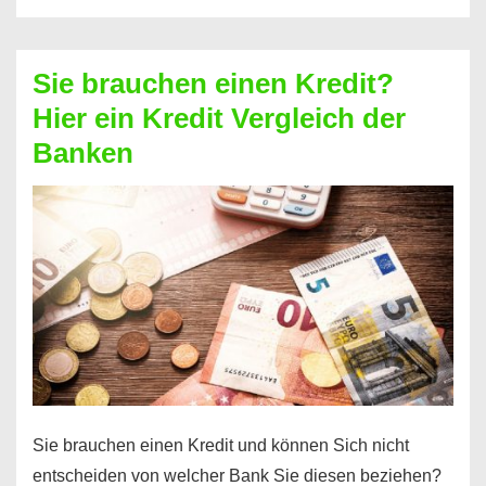
eine
größere
Sie brauchen einen Kredit?
Summe
Hier ein Kredit Vergleich der
Geld?
Banken
Hier
einen
10000
Euro
Kredit
finden
Sie brauchen einen Kredit und können Sich nicht
entscheiden von welcher Bank Sie diesen beziehen?