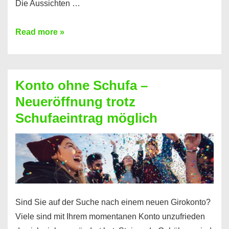
Die Aussichten …
Mit
Read more »
diesen
Möglichkeiten
erhalten
Konto ohne Schufa –
Sie
Neueröffnung trotz
einen
Schufaeintrag möglich
Kredit
ohne
Einkommensnachweis
Sind Sie auf der Suche nach einem neuen Girokonto?
Viele sind mit Ihrem momentanen Konto unzufrieden