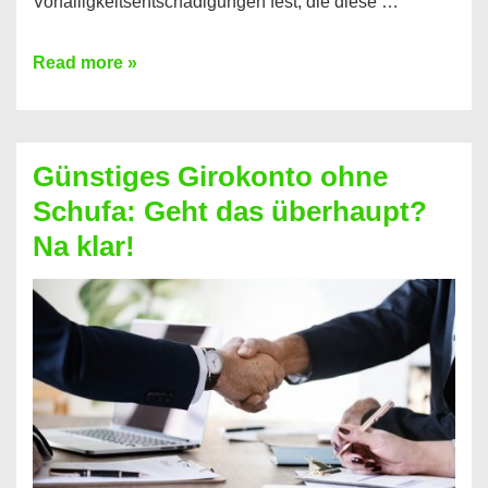
Vorfälligkeitsentschädigungen fest, die diese …
Kredit
Read more »
vorzeitig
ablösen
und
Günstiges Girokonto ohne
dabei
Schufa: Geht das überhaupt?
profitieren
Na klar!
–
So
funktioniert’s