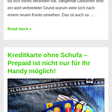
da sich vieles verändert hat. Steigende Gebühren sind
ein weit verbreiteter Grund warum viele sich nach
einem neuen Konto umsehen. Das ist auch so …
Konto
Read more »
ohne
Schufa
–
Kreditkarte ohne Schufa –
Neueröffnung
Prepaid ist nicht nur für Ihr
trotz
Handy möglich!
Schufaeintrag
möglich