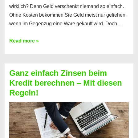
wirklich? Denn Geld verschenkt niemand so einfach.
Ohne Kosten bekommen Sie Geld meist nur geliehen,
wenn im Gegenzug eine Ware gekauft wird. Doch …
Einen
Read more »
Kredit
ohne
Zinsen
Ganz einfach Zinsen beim
bekommen?
Kredit berechnen – Mit diesen
So
Regeln!
ist
es
möglich!