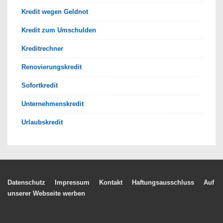
Kredit wegen Geldnot
Kredit zum Umschulden
Kreditrechner
Renovierungskredit
Sofortkredit
Unternehmenskredit
Urlaubskredit
Footer-
Datenschutz
Impressum
Kontakt
Haftungsausschluss
Auf
unserer Webseite werben
Menü