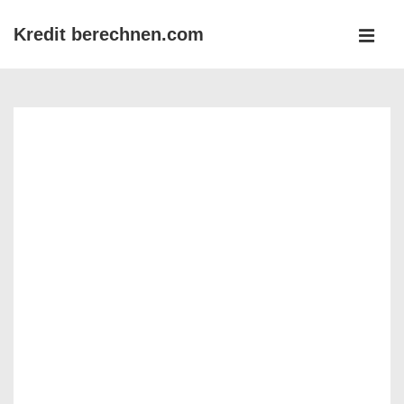
↓
Kredit berechnen.com
Zum
MEN
Inhalt
Main
Navigation