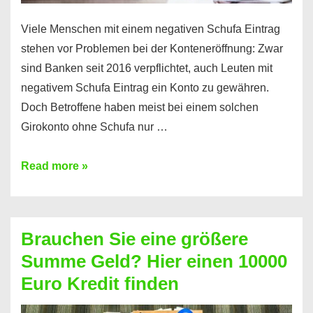
Viele Menschen mit einem negativen Schufa Eintrag
stehen vor Problemen bei der Konteneröffnung: Zwar
sind Banken seit 2016 verpflichtet, auch Leuten mit
negativem Schufa Eintrag ein Konto zu gewähren.
Doch Betroffene haben meist bei einem solchen
Girokonto ohne Schufa nur …
Günstiges
Read more »
Girokonto
ohne
Schufa:
Brauchen Sie eine größere
Geht
Summe Geld? Hier einen 10000
das
Euro Kredit finden
überhaupt?
Na