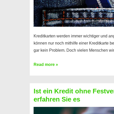
Kreditkarten werden immer wichtiger und an
können nur noch mithilfe einer Kreditkarte be
gar kein Problem. Doch vielen Menschen wir
Kreditkarte
Read more »
ohne
Schufa
–
Ist ein Kredit ohne Festve
Prepaid
erfahren Sie es
ist
nicht