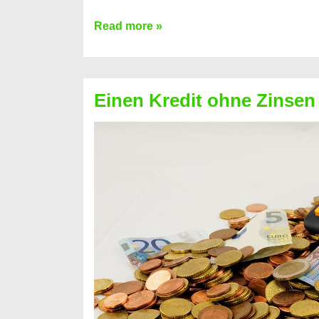
Ist
Read more »
ein
Kredit
ohne
Einen Kredit ohne Zinsen
Festvertrag
für
jeden
möglich?
Hier
erfahren
Sie
es