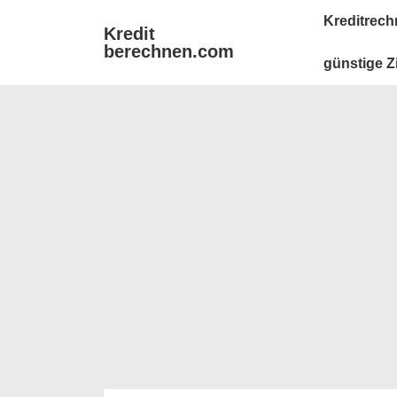
↓
Main
Kreditrech
Kredit
Zum
Navigation
berechnen.com
Inhalt
günstige Z