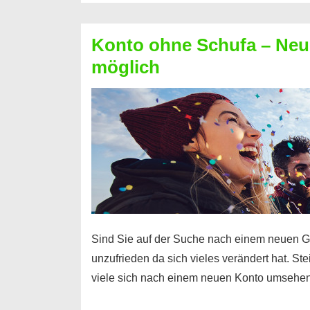
Möglichkeiten
erhalten
Konto ohne Schufa – Neue
Sie
möglich
einen
Kredit
ohne
Einkommensnachweis
Sind Sie auf der Suche nach einem neuen G
unzufrieden da sich vieles verändert hat. S
viele sich nach einem neuen Konto umsehen