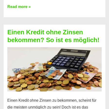
Ist
Read more »
ein
Kredit
ohne
Einen Kredit ohne Zinsen
Festvertrag
bekommen? So ist es möglich!
für
jeden
möglich?
Hier
erfahren
Sie
es
Einen Kredit ohne Zinsen zu bekommen, scheint für
die meisten unmöglich zu sein! Doch ist es das