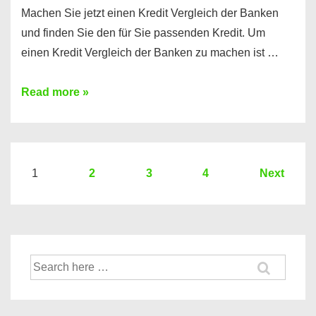
Machen Sie jetzt einen Kredit Vergleich der Banken
und finden Sie den für Sie passenden Kredit. Um
einen Kredit Vergleich der Banken zu machen ist …
Sie
Read more »
brauchen
einen
Kredit?
Hier
Seitennummerierung
1
2
3
4
Next
ein
der
Kredit
Beiträge
Vergleich
der
Suche
Banken
nach: