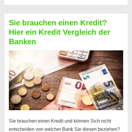
eine
größere
Sie brauchen einen Kredit?
Summe
Hier ein Kredit Vergleich der
Geld?
Banken
Hier
einen
10000
Euro
Kredit
finden
Sie brauchen einen Kredit und können Sich nicht
entscheiden von welcher Bank Sie diesen beziehen?