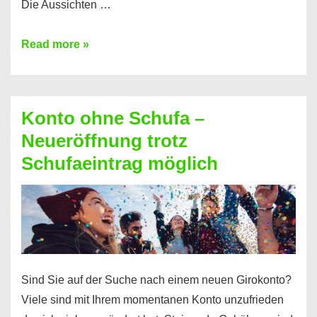
Die Aussichten …
Mit
Read more »
diesen
Möglichkeiten
erhalten
Konto ohne Schufa –
Sie
Neueröffnung trotz
einen
Schufaeintrag möglich
Kredit
ohne
Einkommensnachweis
Sind Sie auf der Suche nach einem neuen Girokonto?
Viele sind mit Ihrem momentanen Konto unzufrieden