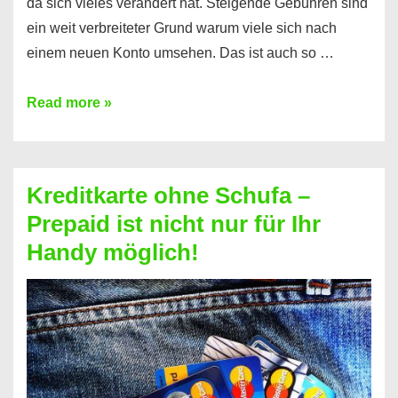
da sich vieles verändert hat. Steigende Gebühren sind
ein weit verbreiteter Grund warum viele sich nach
einem neuen Konto umsehen. Das ist auch so …
Konto
Read more »
ohne
Schufa
–
Kreditkarte ohne Schufa –
Neueröffnung
Prepaid ist nicht nur für Ihr
trotz
Handy möglich!
Schufaeintrag
möglich