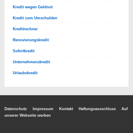
Kredit wegen Geldnot
Kredit zum Umschulden
Kreditrechner
Renovierungskredit
Sofortkredit
Unternehmenskredit
Urlaubskredit
Footer-
Datenschutz
Impressum
Kontakt
Haftungsausschluss
Auf
unserer Webseite werben
Menü