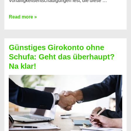
Vorfälligkeitsentschädigungen fest, die diese …
Kredit
Read more »
vorzeitig
ablösen
und
Günstiges Girokonto ohne
dabei
Schufa: Geht das überhaupt?
profitieren
Na klar!
–
So
funktioniert’s