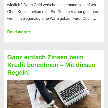
wirklich? Denn Geld verschenkt niemand so einfach.
Ohne Kosten bekommen Sie Geld meist nur geliehen,
wenn im Gegenzug eine Ware gekauft wird. Doch …
Einen
Read more »
Kredit
ohne
Zinsen
Ganz einfach Zinsen beim
bekommen?
Kredit berechnen – Mit diesen
So
Regeln!
ist
es
möglich!