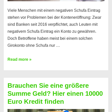
Viele Menschen mit einem negativen Schufa Eintrag
stehen vor Problemen bei der Konteneröffnung: Zwar
sind Banken seit 2016 verpflichtet, auch Leuten mit
negativem Schufa Eintrag ein Konto zu gewähren.
Doch Betroffene haben meist bei einem solchen
Girokonto ohne Schufa nur …
Günstiges
Read more »
Girokonto
ohne
Schufa:
Brauchen Sie eine größere
Geht
Summe Geld? Hier einen 10000
das
Euro Kredit finden
überhaupt?
Na