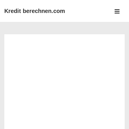
↓
Kredit berechnen.com
Zum
MEN
Inhalt
Main
Navigation