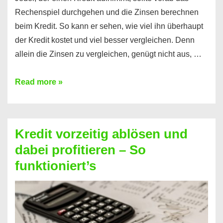
Rechenspiel durchgehen und die Zinsen berechnen
beim Kredit. So kann er sehen, wie viel ihn überhaupt
der Kredit kostet und viel besser vergleichen. Denn
allein die Zinsen zu vergleichen, genügt nicht aus, …
Ganz
Read more »
einfach
Zinsen
beim
Kredit vorzeitig ablösen und
Kredit
dabei profitieren – So
berechnen
funktioniert’s
–
Mit
diesen
Regeln!