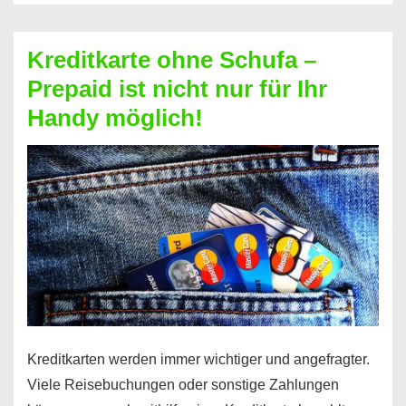
Schufa
–
Kreditkarte ohne Schufa –
Neueröffnung
Prepaid ist nicht nur für Ihr
trotz
Handy möglich!
Schufaeintrag
möglich
Kreditkarten werden immer wichtiger und angefragter.
Viele Reisebuchungen oder sonstige Zahlungen