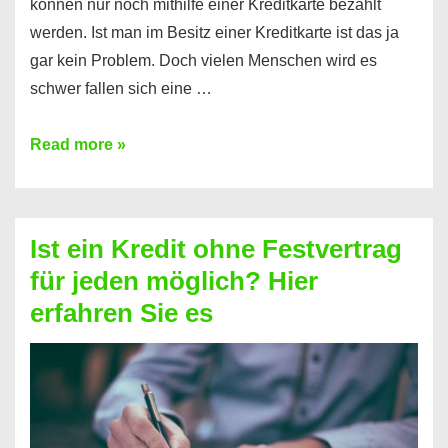
können nur noch mithilfe einer Kreditkarte bezahlt
werden. Ist man im Besitz einer Kreditkarte ist das ja
gar kein Problem. Doch vielen Menschen wird es
schwer fallen sich eine …
Kreditkarte
Read more »
ohne
Schufa
–
Ist ein Kredit ohne Festvertrag
Prepaid
für jeden möglich? Hier
ist
erfahren Sie es
nicht
nur
für
Ihr
Handy