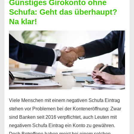
Günstiges Girokonto ohne
dabei
Schufa: Geht das überhaupt?
profitieren
Na klar!
–
So
funktioniert’s
Viele Menschen mit einem negativen Schufa Eintrag
stehen vor Problemen bei der Konteneröffnung: Zwar
sind Banken seit 2016 verpflichtet, auch Leuten mit
negativem Schufa Eintrag ein Konto zu gewähren.
Doch Betroffene haben meist bei einem solchen