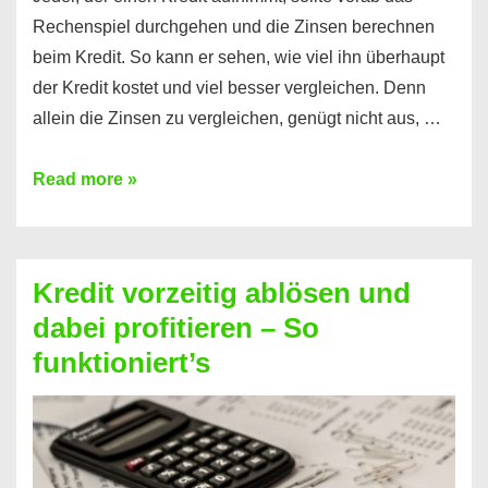
Rechenspiel durchgehen und die Zinsen berechnen
beim Kredit. So kann er sehen, wie viel ihn überhaupt
der Kredit kostet und viel besser vergleichen. Denn
allein die Zinsen zu vergleichen, genügt nicht aus, …
Ganz
Read more »
einfach
Zinsen
beim
Kredit vorzeitig ablösen und
Kredit
dabei profitieren – So
berechnen
funktioniert’s
–
Mit
diesen
Regeln!