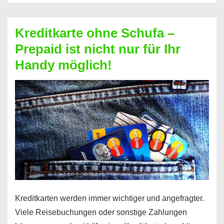
Schufa
–
Kreditkarte ohne Schufa –
Neueröffnung
Prepaid ist nicht nur für Ihr
trotz
Handy möglich!
Schufaeintrag
möglich
Kreditkarten werden immer wichtiger und angefragter.
Viele Reisebuchungen oder sonstige Zahlungen