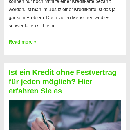
können nur noch mithilfe einer Kreditkarte bezahlt
werden. Ist man im Besitz einer Kreditkarte ist das ja
gar kein Problem. Doch vielen Menschen wird es
schwer fallen sich eine …
Kreditkarte
Read more »
ohne
Schufa
–
Ist ein Kredit ohne Festvertrag
Prepaid
für jeden möglich? Hier
ist
erfahren Sie es
nicht
nur
für
Ihr
Handy