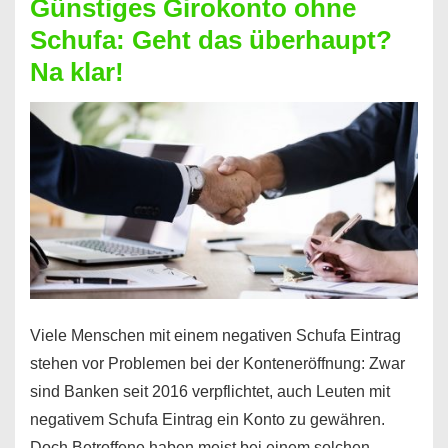
Günstiges Girokonto ohne
dabei
Schufa: Geht das überhaupt?
profitieren
Na klar!
–
So
funktioniert’s
Viele Menschen mit einem negativen Schufa Eintrag
stehen vor Problemen bei der Konteneröffnung: Zwar
sind Banken seit 2016 verpflichtet, auch Leuten mit
negativem Schufa Eintrag ein Konto zu gewähren.
Doch Betroffene haben meist bei einem solchen