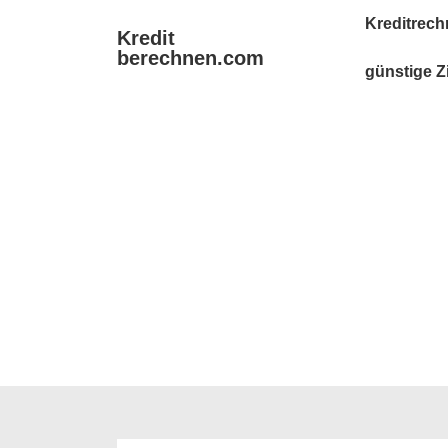
↓
Main
Kreditrech
Kredit
Zum
Navigation
berechnen.com
Inhalt
günstige Z