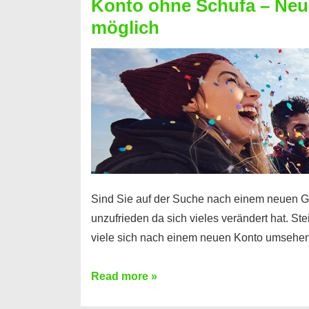
Konto ohne Schufa – Neue
Sie
möglich
einen
Kredit
ohne
Einkommensnachweis
Sind Sie auf der Suche nach einem neuen G
unzufrieden da sich vieles verändert hat. S
viele sich nach einem neuen Konto umsehen
Konto
Read more »
ohne