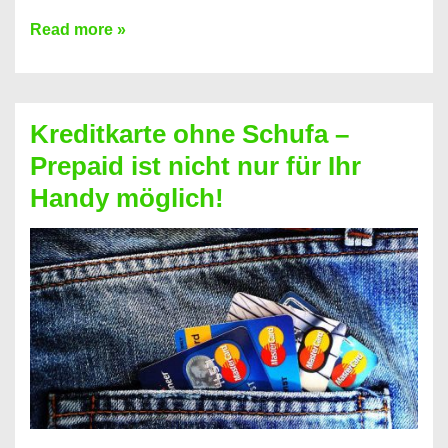
Konto
Read more »
ohne
Schufa
–
Kreditkarte ohne Schufa –
Neueröffnung
Prepaid ist nicht nur für Ihr
trotz
Handy möglich!
Schufaeintrag
möglich