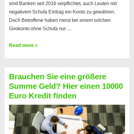
sind Banken seit 2016 verpflichtet, auch Leuten mit
negativem Schufa Eintrag ein Konto zu gewähren.
Doch Betroffene haben meist bei einem solchen
Girokonto ohne Schufa nur …
Günstiges
Read more »
Girokonto
ohne
Schufa:
Brauchen Sie eine größere
Geht
Summe Geld? Hier einen 10000
das
Euro Kredit finden
überhaupt?
Na
klar!