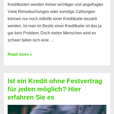
Kreditkarten werden immer wichtiger und angefragter.
Viele Reisebuchungen oder sonstige Zahlungen
können nur noch mithilfe einer Kreditkarte bezahlt
werden. Ist man im Besitz einer Kreditkarte ist das ja
gar kein Problem. Doch vielen Menschen wird es
schwer fallen sich eine …
Kreditkarte
Read more »
ohne
Schufa
–
Ist ein Kredit ohne Festvertrag
Prepaid
für jeden möglich? Hier
ist
erfahren Sie es
nicht
nur
für