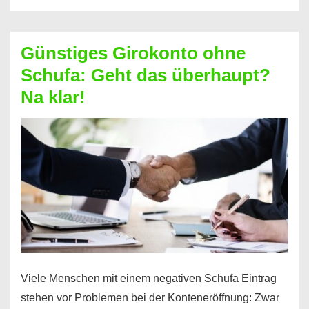
ablösen
und
Günstiges Girokonto ohne
dabei
Schufa: Geht das überhaupt?
profitieren
Na klar!
–
So
funktioniert’s
Viele Menschen mit einem negativen Schufa Eintrag
stehen vor Problemen bei der Konteneröffnung: Zwar