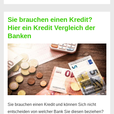
eine
größere
Sie brauchen einen Kredit?
Summe
Hier ein Kredit Vergleich der
Geld?
Banken
Hier
einen
10000
Euro
Kredit
finden
Sie brauchen einen Kredit und können Sich nicht
entscheiden von welcher Bank Sie diesen beziehen?