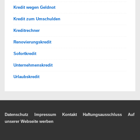
Kredit wegen Geldnot
Kredit zum Umschulden
Kreditrechner
Renovierungskredit
Sofortkredit
Unternehmenskredit
Urlaubskredit
Footer-
Datenschutz
Impressum
Kontakt
Haftungsausschluss
Auf
unserer Webseite werben
Menü