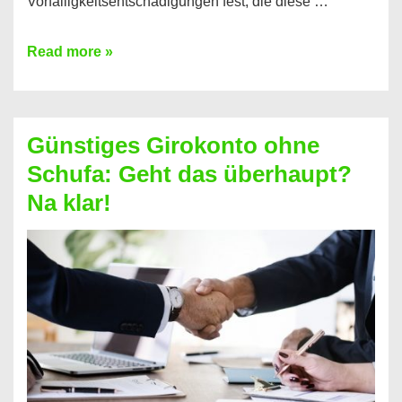
Vorfälligkeitsentschädigungen fest, die diese …
Kredit
Read more »
vorzeitig
ablösen
und
Günstiges Girokonto ohne
dabei
Schufa: Geht das überhaupt?
profitieren
Na klar!
–
So
funktioniert’s