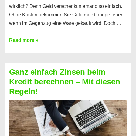
wirklich? Denn Geld verschenkt niemand so einfach.
Ohne Kosten bekommen Sie Geld meist nur geliehen,
wenn im Gegenzug eine Ware gekauft wird. Doch …
Einen
Read more »
Kredit
ohne
Zinsen
Ganz einfach Zinsen beim
bekommen?
Kredit berechnen – Mit diesen
So
Regeln!
ist
es
möglich!