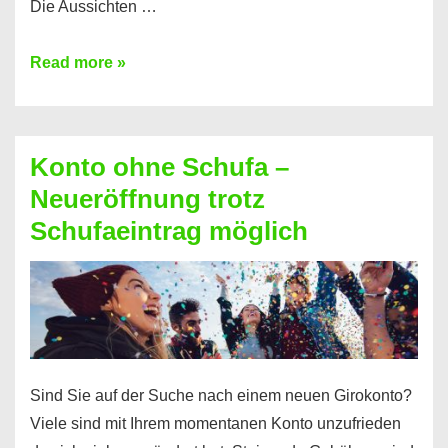
Die Aussichten …
Mit
Read more »
diesen
Möglichkeiten
erhalten
Konto ohne Schufa –
Sie
Neueröffnung trotz
einen
Schufaeintrag möglich
Kredit
ohne
Einkommensnachweis
Sind Sie auf der Suche nach einem neuen Girokonto?
Viele sind mit Ihrem momentanen Konto unzufrieden