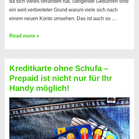
da sich vieles verändert hat. Steigende Gebühren sind
ein weit verbreiteter Grund warum viele sich nach
einem neuen Konto umsehen. Das ist auch so …
Konto
Read more »
ohne
Schufa
–
Kreditkarte ohne Schufa –
Neueröffnung
Prepaid ist nicht nur für Ihr
trotz
Handy möglich!
Schufaeintrag
möglich