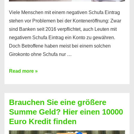
Viele Menschen mit einem negativen Schufa Eintrag
stehen vor Problemen bei der Konteneröffnung: Zwar
sind Banken seit 2016 verpflichtet, auch Leuten mit
negativem Schufa Eintrag ein Konto zu gewähren.
Doch Betroffene haben meist bei einem solchen
Girokonto ohne Schufa nur …
Günstiges
Read more »
Girokonto
ohne
Schufa:
Brauchen Sie eine größere
Geht
Summe Geld? Hier einen 10000
das
Euro Kredit finden
überhaupt?
Na