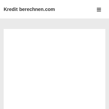
↓
Kredit berechnen.com
Zum
MEN
Inhalt
Main
Navigation