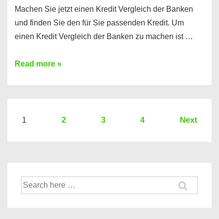
Machen Sie jetzt einen Kredit Vergleich der Banken
und finden Sie den für Sie passenden Kredit. Um
einen Kredit Vergleich der Banken zu machen ist …
Sie
Read more »
brauchen
einen
Kredit?
Hier
Seitennummerierung
1
2
3
4
Next
ein
der
Kredit
Beiträge
Vergleich
der
Suche
Banken
nach: