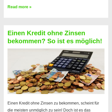
Ist
Read more »
ein
Kredit
ohne
Einen Kredit ohne Zinsen
Festvertrag
bekommen? So ist es möglich!
für
jeden
möglich?
Hier
erfahren
Sie
es
Einen Kredit ohne Zinsen zu bekommen, scheint für
die meisten unmöglich zu sein! Doch ist es das