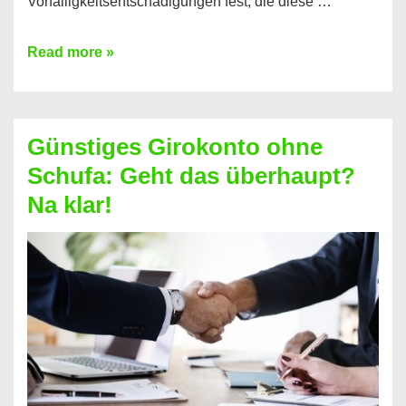
Vorfälligkeitsentschädigungen fest, die diese …
Kredit
Read more »
vorzeitig
ablösen
und
Günstiges Girokonto ohne
dabei
Schufa: Geht das überhaupt?
profitieren
Na klar!
–
So
funktioniert’s