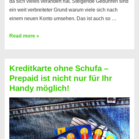
da sich vieles verändert hat. Steigende Gebühren sind
ein weit verbreiteter Grund warum viele sich nach
einem neuen Konto umsehen. Das ist auch so …
Konto
Read more »
ohne
Schufa
–
Kreditkarte ohne Schufa –
Neueröffnung
Prepaid ist nicht nur für Ihr
trotz
Handy möglich!
Schufaeintrag
möglich