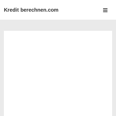
↓
Kredit berechnen.com
Zum
MEN
Inhalt
Main
Navigation