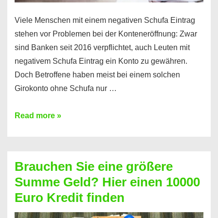
Viele Menschen mit einem negativen Schufa Eintrag
stehen vor Problemen bei der Konteneröffnung: Zwar
sind Banken seit 2016 verpflichtet, auch Leuten mit
negativem Schufa Eintrag ein Konto zu gewähren.
Doch Betroffene haben meist bei einem solchen
Girokonto ohne Schufa nur …
Günstiges
Read more »
Girokonto
ohne
Schufa:
Brauchen Sie eine größere
Geht
Summe Geld? Hier einen 10000
das
Euro Kredit finden
überhaupt?
Na