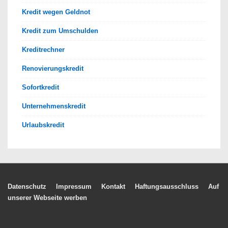
Kredit wegen Geldnot
Kredit zum Umschulden
Kreditrechner
Renovierungskredit
Sofortkredit
Unternehmenskredit
Urlaubskredit
Footer-
Datenschutz
Impressum
Kontakt
Haftungsausschluss
Auf
unserer Webseite werben
Menü