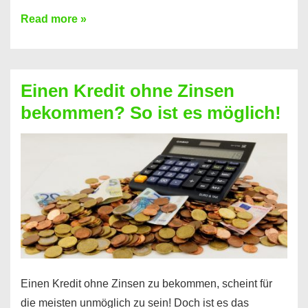
Ist
Read more »
ein
Kredit
ohne
Einen Kredit ohne Zinsen
Festvertrag
bekommen? So ist es möglich!
für
jeden
möglich?
Hier
erfahren
Sie
es
Einen Kredit ohne Zinsen zu bekommen, scheint für
die meisten unmöglich zu sein! Doch ist es das