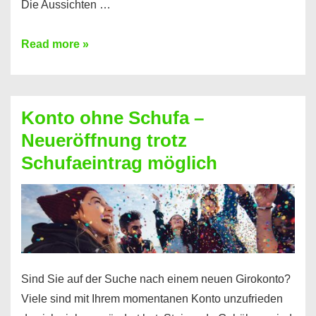
Die Aussichten …
Mit
Read more »
diesen
Möglichkeiten
erhalten
Konto ohne Schufa –
Sie
Neueröffnung trotz
einen
Schufaeintrag möglich
Kredit
ohne
Einkommensnachweis
Sind Sie auf der Suche nach einem neuen Girokonto?
Viele sind mit Ihrem momentanen Konto unzufrieden