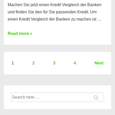
Machen Sie jetzt einen Kredit Vergleich der Banken
und finden Sie den für Sie passenden Kredit. Um
einen Kredit Vergleich der Banken zu machen ist …
Sie
Read more »
brauchen
einen
Kredit?
Hier
Seitennummerierung
1
2
3
4
Next
ein
der
Kredit
Beiträge
Vergleich
der
Suche
Banken
nach: