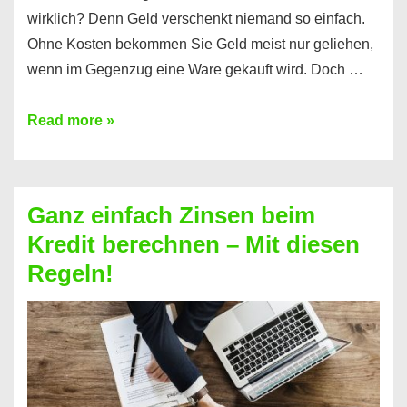
wirklich? Denn Geld verschenkt niemand so einfach.
Ohne Kosten bekommen Sie Geld meist nur geliehen,
wenn im Gegenzug eine Ware gekauft wird. Doch …
Einen
Read more »
Kredit
ohne
Zinsen
Ganz einfach Zinsen beim
bekommen?
Kredit berechnen – Mit diesen
So
Regeln!
ist
es
möglich!