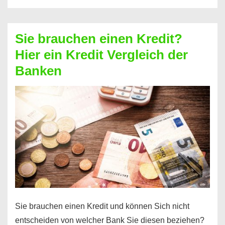
eine
größere
Sie brauchen einen Kredit?
Summe
Hier ein Kredit Vergleich der
Geld?
Banken
Hier
einen
10000
Euro
Kredit
finden
Sie brauchen einen Kredit und können Sich nicht
entscheiden von welcher Bank Sie diesen beziehen?