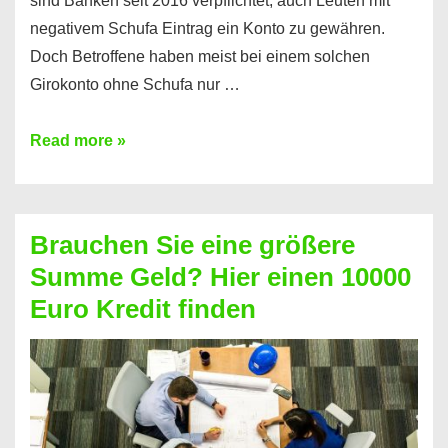
sind Banken seit 2016 verpflichtet, auch Leuten mit
negativem Schufa Eintrag ein Konto zu gewähren.
Doch Betroffene haben meist bei einem solchen
Girokonto ohne Schufa nur …
Günstiges
Read more »
Girokonto
ohne
Schufa:
Brauchen Sie eine größere
Geht
Summe Geld? Hier einen 10000
das
Euro Kredit finden
überhaupt?
Na
klar!