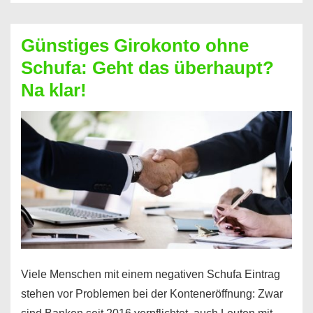
ablösen
und
Günstiges Girokonto ohne
dabei
Schufa: Geht das überhaupt?
profitieren
Na klar!
–
So
funktioniert’s
Viele Menschen mit einem negativen Schufa Eintrag
stehen vor Problemen bei der Konteneröffnung: Zwar