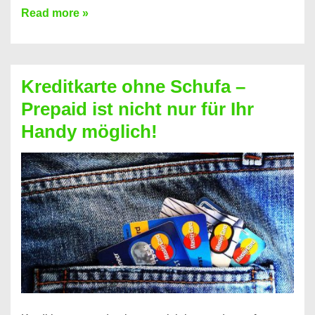
Konto
Read more »
ohne
Schufa
–
Kreditkarte ohne Schufa –
Neueröffnung
Prepaid ist nicht nur für Ihr
trotz
Handy möglich!
Schufaeintrag
möglich