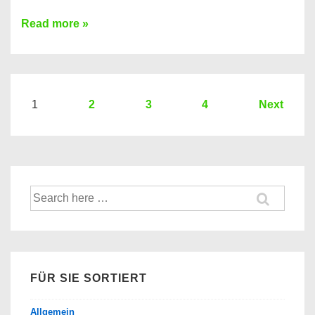
Sie
Read more »
brauchen
einen
Kredit?
Hier
Seitennummerierung
1
2
3
4
Next
ein
der
Kredit
Beiträge
Vergleich
der
Suche
Banken
nach:
FÜR SIE SORTIERT
Allgemein