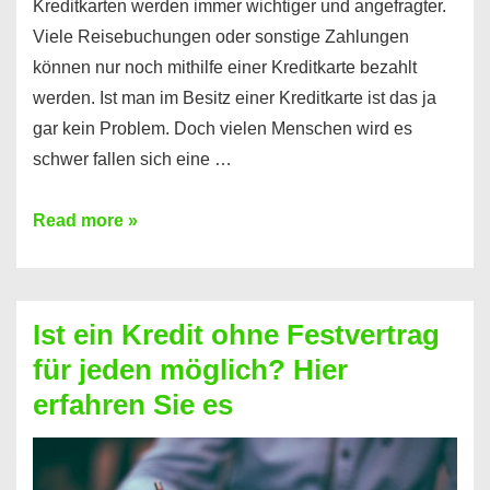
Kreditkarten werden immer wichtiger und angefragter.
Viele Reisebuchungen oder sonstige Zahlungen
können nur noch mithilfe einer Kreditkarte bezahlt
werden. Ist man im Besitz einer Kreditkarte ist das ja
gar kein Problem. Doch vielen Menschen wird es
schwer fallen sich eine …
Kreditkarte
Read more »
ohne
Schufa
–
Ist ein Kredit ohne Festvertrag
Prepaid
für jeden möglich? Hier
ist
erfahren Sie es
nicht
nur
für