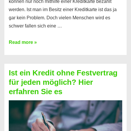
können nur noch mithilfe einer Kreditkarte bezahlt
werden. Ist man im Besitz einer Kreditkarte ist das ja
gar kein Problem. Doch vielen Menschen wird es
schwer fallen sich eine …
Kreditkarte
Read more »
ohne
Schufa
–
Ist ein Kredit ohne Festvertrag
Prepaid
für jeden möglich? Hier
ist
erfahren Sie es
nicht
nur
für
Ihr
Handy