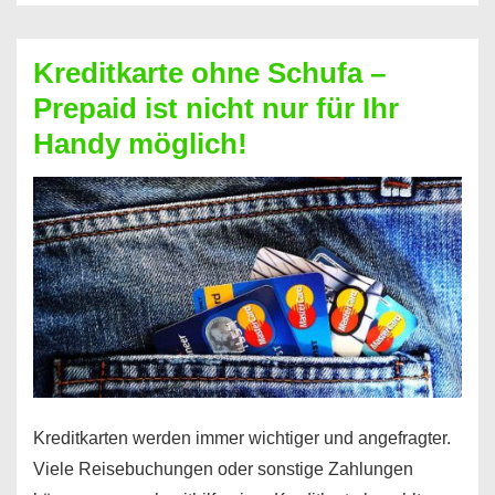
Schufa
–
Kreditkarte ohne Schufa –
Neueröffnung
Prepaid ist nicht nur für Ihr
trotz
Handy möglich!
Schufaeintrag
möglich
Kreditkarten werden immer wichtiger und angefragter.
Viele Reisebuchungen oder sonstige Zahlungen