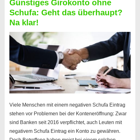
Günstiges Girokonto ohne
dabei
Schufa: Geht das überhaupt?
profitieren
Na klar!
–
So
funktioniert’s
Viele Menschen mit einem negativen Schufa Eintrag
stehen vor Problemen bei der Konteneröffnung: Zwar
sind Banken seit 2016 verpflichtet, auch Leuten mit
negativem Schufa Eintrag ein Konto zu gewähren.
Doch Betroffene haben meist bei einem solchen