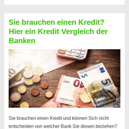
eine
größere
Sie brauchen einen Kredit?
Summe
Hier ein Kredit Vergleich der
Geld?
Banken
Hier
einen
10000
Euro
Kredit
finden
Sie brauchen einen Kredit und können Sich nicht
entscheiden von welcher Bank Sie diesen beziehen?