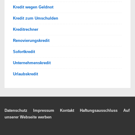
Kredit wegen Geldnot
Kredit zum Umschulden
Kreditrechner
Renovierungskredit
Sofortkredit
Unternehmenskredit
Urlaubskredit
Footer-
Datenschutz
Impressum
Kontakt
Haftungsausschluss
Auf
unserer Webseite werben
Menü