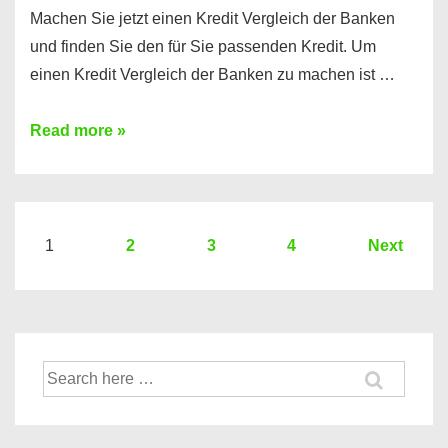
Machen Sie jetzt einen Kredit Vergleich der Banken
und finden Sie den für Sie passenden Kredit. Um
einen Kredit Vergleich der Banken zu machen ist …
Sie
Read more »
brauchen
einen
Kredit?
Hier
Seitennummerierung
1
2
3
4
Next
ein
der
Kredit
Beiträge
Vergleich
der
Suche
Banken
nach: