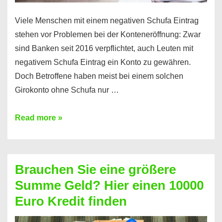
Viele Menschen mit einem negativen Schufa Eintrag
stehen vor Problemen bei der Konteneröffnung: Zwar
sind Banken seit 2016 verpflichtet, auch Leuten mit
negativem Schufa Eintrag ein Konto zu gewähren.
Doch Betroffene haben meist bei einem solchen
Girokonto ohne Schufa nur …
Günstiges
Read more »
Girokonto
ohne
Schufa:
Brauchen Sie eine größere
Geht
Summe Geld? Hier einen 10000
das
Euro Kredit finden
überhaupt?
Na