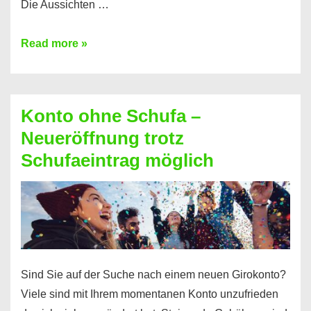
Die Aussichten …
Mit
Read more »
diesen
Möglichkeiten
erhalten
Konto ohne Schufa –
Sie
Neueröffnung trotz
einen
Schufaeintrag möglich
Kredit
ohne
Einkommensnachweis
Sind Sie auf der Suche nach einem neuen Girokonto?
Viele sind mit Ihrem momentanen Konto unzufrieden