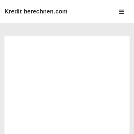
↓
Kredit berechnen.com
Zum
MEN
Inhalt
Main
Navigation