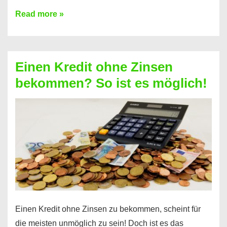
Ist
Read more »
ein
Kredit
ohne
Einen Kredit ohne Zinsen
Festvertrag
bekommen? So ist es möglich!
für
jeden
möglich?
Hier
erfahren
Sie
es
Einen Kredit ohne Zinsen zu bekommen, scheint für
die meisten unmöglich zu sein! Doch ist es das