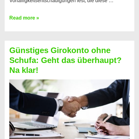
Vorfälligkeitsentschädigungen fest, die diese …
Kredit
Read more »
vorzeitig
ablösen
und
Günstiges Girokonto ohne
dabei
Schufa: Geht das überhaupt?
profitieren
Na klar!
–
So
funktioniert’s