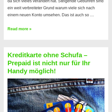
da sich vieles verändert hat. Steigende Gebühren sind
ein weit verbreiteter Grund warum viele sich nach
einem neuen Konto umsehen. Das ist auch so …
Konto
Read more »
ohne
Schufa
–
Kreditkarte ohne Schufa –
Neueröffnung
Prepaid ist nicht nur für Ihr
trotz
Handy möglich!
Schufaeintrag
möglich