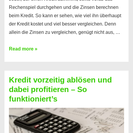
Rechenspiel durchgehen und die Zinsen berechnen
beim Kredit. So kann er sehen, wie viel ihn überhaupt
der Kredit kostet und viel besser vergleichen. Denn
allein die Zinsen zu vergleichen, genügt nicht aus, …
Ganz
Read more »
einfach
Zinsen
beim
Kredit vorzeitig ablösen und
Kredit
dabei profitieren – So
berechnen
funktioniert’s
–
Mit
diesen
Regeln!