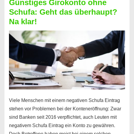
Günstiges Girokonto ohne
dabei
Schufa: Geht das überhaupt?
profitieren
Na klar!
–
So
funktioniert’s
Viele Menschen mit einem negativen Schufa Eintrag
stehen vor Problemen bei der Konteneröffnung: Zwar
sind Banken seit 2016 verpflichtet, auch Leuten mit
negativem Schufa Eintrag ein Konto zu gewähren.
Doch Betroffene haben meist bei einem solchen