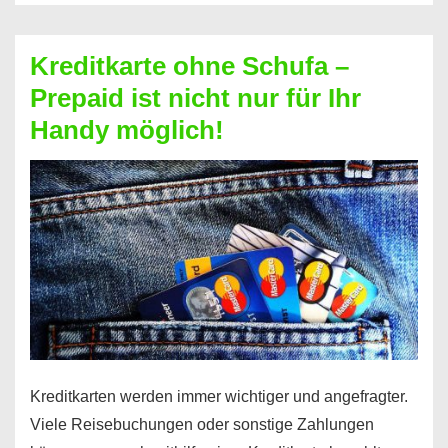
Schufa
–
Kreditkarte ohne Schufa –
Neueröffnung
Prepaid ist nicht nur für Ihr
trotz
Handy möglich!
Schufaeintrag
möglich
Kreditkarten werden immer wichtiger und angefragter.
Viele Reisebuchungen oder sonstige Zahlungen