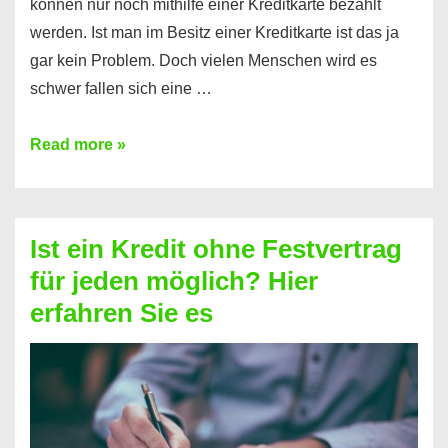
können nur noch mithilfe einer Kreditkarte bezahlt
werden. Ist man im Besitz einer Kreditkarte ist das ja
gar kein Problem. Doch vielen Menschen wird es
schwer fallen sich eine …
Kreditkarte
Read more »
ohne
Schufa
–
Ist ein Kredit ohne Festvertrag
Prepaid
für jeden möglich? Hier
ist
erfahren Sie es
nicht
nur
für
Ihr
Handy