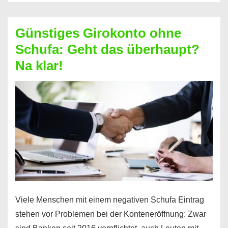
ablösen
und
Günstiges Girokonto ohne
dabei
Schufa: Geht das überhaupt?
profitieren
Na klar!
–
So
funktioniert’s
Viele Menschen mit einem negativen Schufa Eintrag
stehen vor Problemen bei der Konteneröffnung: Zwar