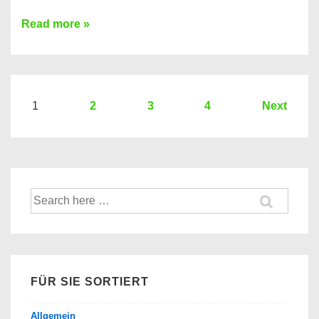
Sie
Read more »
brauchen
einen
Kredit?
Hier
Seitennummerierung
1
2
3
4
Next
ein
der
Kredit
Beiträge
Vergleich
der
Suche
Banken
nach:
FÜR SIE SORTIERT
Allgemein