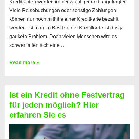
Kreditkarten werden immer wichtiger und angefragter.
Viele Reisebuchungen oder sonstige Zahlungen
können nur noch mithilfe einer Kreditkarte bezahlt
werden. Ist man im Besitz einer Kreditkarte ist das ja
gar kein Problem. Doch vielen Menschen wird es
schwer fallen sich eine …
Kreditkarte
Read more »
ohne
Schufa
–
Ist ein Kredit ohne Festvertrag
Prepaid
für jeden möglich? Hier
ist
erfahren Sie es
nicht
nur
für