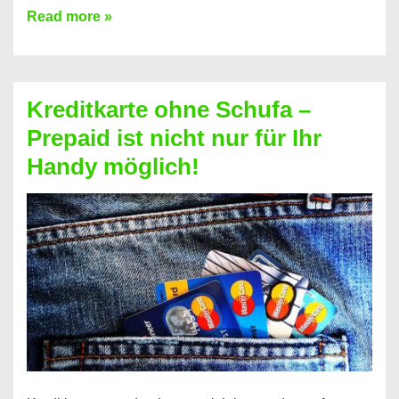
Konto
Read more »
ohne
Schufa
–
Kreditkarte ohne Schufa –
Neueröffnung
Prepaid ist nicht nur für Ihr
trotz
Handy möglich!
Schufaeintrag
möglich