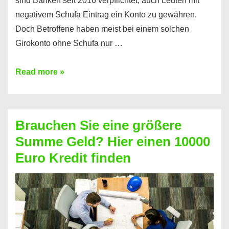
sind Banken seit 2016 verpflichtet, auch Leuten mit
negativem Schufa Eintrag ein Konto zu gewähren.
Doch Betroffene haben meist bei einem solchen
Girokonto ohne Schufa nur …
Günstiges
Read more »
Girokonto
ohne
Schufa:
Brauchen Sie eine größere
Geht
Summe Geld? Hier einen 10000
das
Euro Kredit finden
überhaupt?
Na
klar!