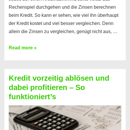
Rechenspiel durchgehen und die Zinsen berechnen
beim Kredit. So kann er sehen, wie viel ihn überhaupt
der Kredit kostet und viel besser vergleichen. Denn
allein die Zinsen zu vergleichen, genügt nicht aus, …
Ganz
Read more »
einfach
Zinsen
beim
Kredit vorzeitig ablösen und
Kredit
dabei profitieren – So
berechnen
funktioniert’s
–
Mit
diesen
Regeln!