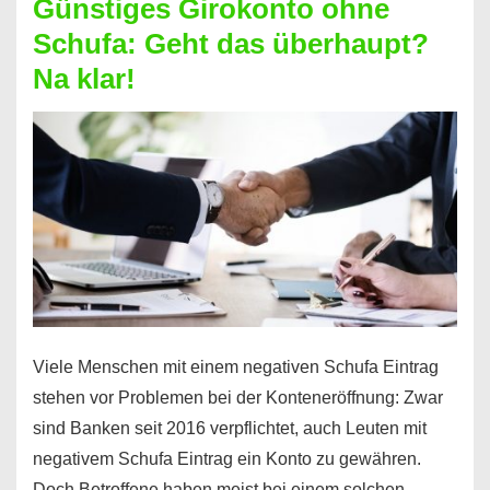
Günstiges Girokonto ohne
dabei
Schufa: Geht das überhaupt?
profitieren
Na klar!
–
So
funktioniert’s
Viele Menschen mit einem negativen Schufa Eintrag
stehen vor Problemen bei der Konteneröffnung: Zwar
sind Banken seit 2016 verpflichtet, auch Leuten mit
negativem Schufa Eintrag ein Konto zu gewähren.
Doch Betroffene haben meist bei einem solchen