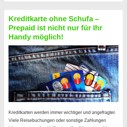
Schufa
–
Kreditkarte ohne Schufa –
Neueröffnung
Prepaid ist nicht nur für Ihr
trotz
Handy möglich!
Schufaeintrag
möglich
Kreditkarten werden immer wichtiger und angefragter.
Viele Reisebuchungen oder sonstige Zahlungen