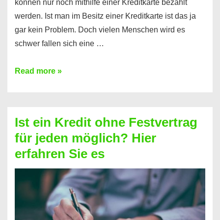
können nur noch mithilfe einer Kreditkarte bezahlt
werden. Ist man im Besitz einer Kreditkarte ist das ja
gar kein Problem. Doch vielen Menschen wird es
schwer fallen sich eine …
Kreditkarte
Read more »
ohne
Schufa
–
Ist ein Kredit ohne Festvertrag
Prepaid
für jeden möglich? Hier
ist
erfahren Sie es
nicht
nur
für
Ihr
Handy