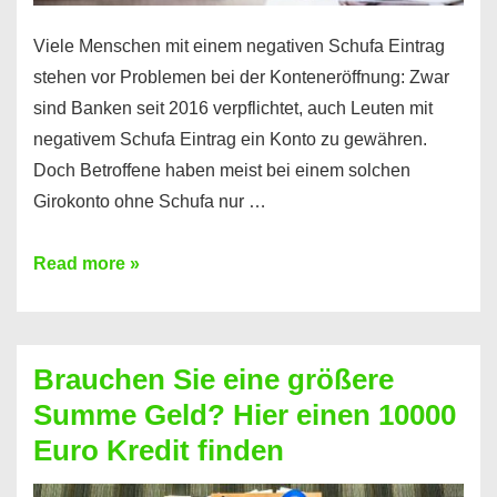
Viele Menschen mit einem negativen Schufa Eintrag
stehen vor Problemen bei der Konteneröffnung: Zwar
sind Banken seit 2016 verpflichtet, auch Leuten mit
negativem Schufa Eintrag ein Konto zu gewähren.
Doch Betroffene haben meist bei einem solchen
Girokonto ohne Schufa nur …
Günstiges
Read more »
Girokonto
ohne
Schufa:
Brauchen Sie eine größere
Geht
Summe Geld? Hier einen 10000
das
Euro Kredit finden
überhaupt?
Na