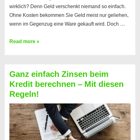
wirklich? Denn Geld verschenkt niemand so einfach.
Ohne Kosten bekommen Sie Geld meist nur geliehen,
wenn im Gegenzug eine Ware gekauft wird. Doch …
Einen
Read more »
Kredit
ohne
Zinsen
Ganz einfach Zinsen beim
bekommen?
Kredit berechnen – Mit diesen
So
Regeln!
ist
es
möglich!