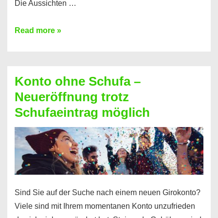
Die Aussichten …
Mit
Read more »
diesen
Möglichkeiten
erhalten
Konto ohne Schufa –
Sie
Neueröffnung trotz
einen
Schufaeintrag möglich
Kredit
ohne
Einkommensnachweis
Sind Sie auf der Suche nach einem neuen Girokonto?
Viele sind mit Ihrem momentanen Konto unzufrieden