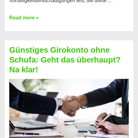
Vorfälligkeitsentschädigungen fest, die diese …
Kredit
Read more »
vorzeitig
ablösen
und
Günstiges Girokonto ohne
dabei
Schufa: Geht das überhaupt?
profitieren
Na klar!
–
So
funktioniert’s