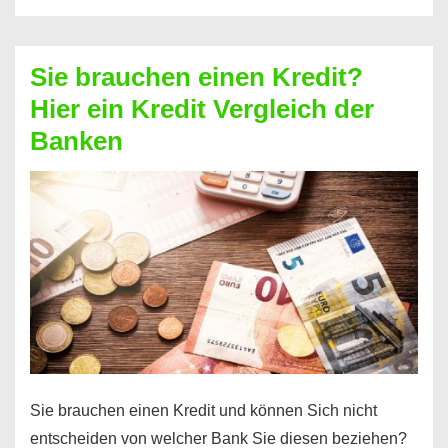
eine
größere
Sie brauchen einen Kredit?
Summe
Hier ein Kredit Vergleich der
Geld?
Banken
Hier
einen
10000
Euro
Kredit
finden
Sie brauchen einen Kredit und können Sich nicht
entscheiden von welcher Bank Sie diesen beziehen?