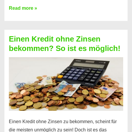
Ist
Read more »
ein
Kredit
ohne
Einen Kredit ohne Zinsen
Festvertrag
bekommen? So ist es möglich!
für
jeden
möglich?
Hier
erfahren
Sie
es
Einen Kredit ohne Zinsen zu bekommen, scheint für
die meisten unmöglich zu sein! Doch ist es das