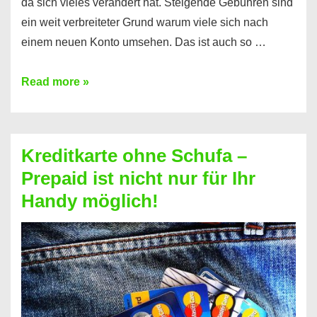
da sich vieles verändert hat. Steigende Gebühren sind
ein weit verbreiteter Grund warum viele sich nach
einem neuen Konto umsehen. Das ist auch so …
Konto
Read more »
ohne
Schufa
–
Kreditkarte ohne Schufa –
Neueröffnung
Prepaid ist nicht nur für Ihr
trotz
Handy möglich!
Schufaeintrag
möglich