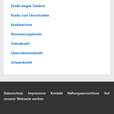
Kredit wegen Geldnot
Kredit zum Umschulden
Kreditrechner
Renovierungskredit
Sofortkredit
Unternehmenskredit
Urlaubskredit
Footer-
Datenschutz
Impressum
Kontakt
Haftungsausschluss
Auf
unserer Webseite werben
Menü