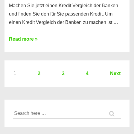
Machen Sie jetzt einen Kredit Vergleich der Banken
und finden Sie den für Sie passenden Kredit. Um
einen Kredit Vergleich der Banken zu machen ist …
Sie
Read more »
brauchen
einen
Kredit?
Hier
Seitennummerierung
1
2
3
4
Next
ein
der
Kredit
Beiträge
Vergleich
der
Suche
Banken
nach: