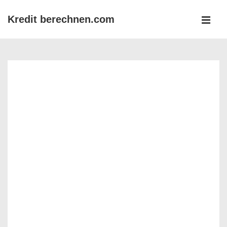
↓
Kredit berechnen.com
Zum
MEN
Inhalt
Main
Navigation