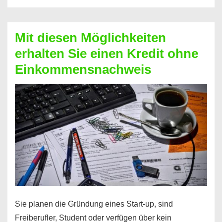
Der
Kredit
Mit diesen Möglichkeiten
für
erhalten Sie einen Kredit ohne
schnelle
Einkommensnachweis
Durchstarter
Sie planen die Gründung eines Start-up, sind
Freiberufler, Student oder verfügen über kein