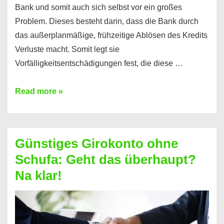
Bank und somit auch sich selbst vor ein großes
Problem. Dieses besteht darin, dass die Bank durch
das außerplanmäßige, frühzeitige Ablösen des Kredits
Verluste macht. Somit legt sie
Vorfälligkeitsentschädigungen fest, die diese …
Kredit
Read more »
vorzeitig
ablösen
und
Günstiges Girokonto ohne
dabei
Schufa: Geht das überhaupt?
profitieren
Na klar!
–
So
funktioniert’s