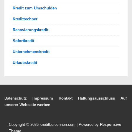
Kredit zum Umschulden
Kreditrechner
Renovierungskredit
Sofortkredit
Unternehmenskredit
Urlaubskredit
Footer-
Datenschutz
Impressum
Kontakt
Haftungsausschluss
Auf
unserer Webseite werben
Menü
Copyright © 2026
kreditberechnen.com
| Powered by
Responsive
Theme