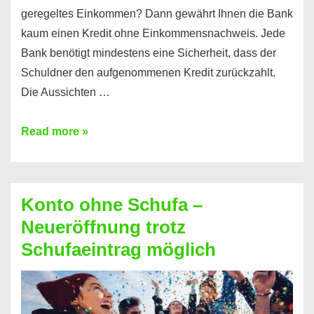
geregeltes Einkommen? Dann gewährt Ihnen die Bank
kaum einen Kredit ohne Einkommensnachweis. Jede
Bank benötigt mindestens eine Sicherheit, dass der
Schuldner den aufgenommenen Kredit zurückzahlt.
Die Aussichten …
Mit
Read more »
diesen
Möglichkeiten
erhalten
Konto ohne Schufa –
Sie
Neueröffnung trotz
einen
Schufaeintrag möglich
Kredit
ohne
Einkommensnachweis