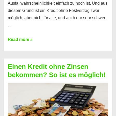
Ausfallwahrscheinlichkeit einfach zu hoch ist. Und aus
diesem Grund ist ein Kredit ohne Festvertrag zwar
möglich, aber nicht für alle, und auch nur sehr schwer.
…
Ist
Read more »
ein
Kredit
ohne
Einen Kredit ohne Zinsen
Festvertrag
bekommen? So ist es möglich!
für
jeden
möglich?
Hier
erfahren
Sie