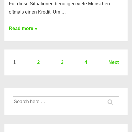
Für diese Situationen benötigen viele Menschen
oftmals einen Kredit. Um …
Brauchen
Read more »
Sie
eine
größere
Summe
Seitennummerierung
1
2
3
4
Next
Geld?
der
Hier
Beiträge
einen
10000
Suche
Euro
nach:
Kredit
finden