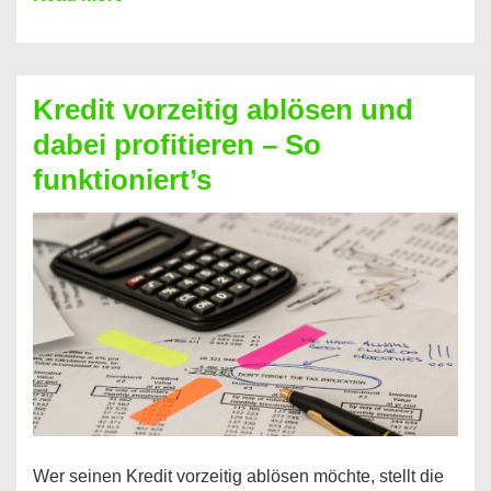
einfach
Zinsen
beim
Kredit vorzeitig ablösen und
Kredit
dabei profitieren – So
berechnen
funktioniert’s
–
Mit
diesen
Regeln!
Wer seinen Kredit vorzeitig ablösen möchte, stellt die