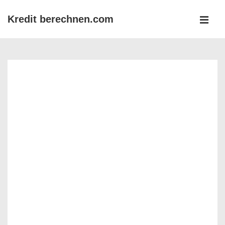
↓
Kredit berechnen.com
Zum
MEN
Inhalt
Main
Navigation