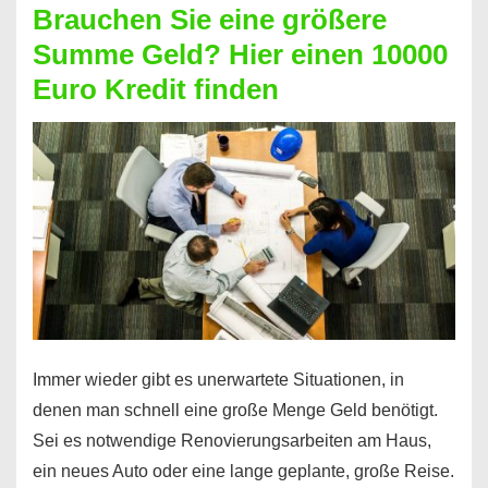
Brauchen Sie eine größere
Geht
Summe Geld? Hier einen 10000
das
Euro Kredit finden
überhaupt?
Na
klar!
Immer wieder gibt es unerwartete Situationen, in
denen man schnell eine große Menge Geld benötigt.
Sei es notwendige Renovierungsarbeiten am Haus,
ein neues Auto oder eine lange geplante, große Reise.