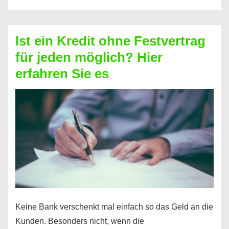
ohne
Schufa
–
Ist ein Kredit ohne Festvertrag
Prepaid
für jeden möglich? Hier
ist
erfahren Sie es
nicht
nur
für
Ihr
Handy
möglich!
Keine Bank verschenkt mal einfach so das Geld an die
Kunden. Besonders nicht, wenn die