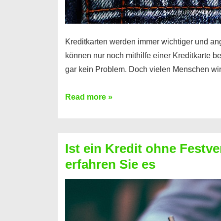
Kreditkarten werden immer wichtiger und an
können nur noch mithilfe einer Kreditkarte be
gar kein Problem. Doch vielen Menschen wir
Kreditkarte
Read more »
ohne
Schufa
–
Ist ein Kredit ohne Festve
Prepaid
erfahren Sie es
ist
nicht
nur
für
Ihr