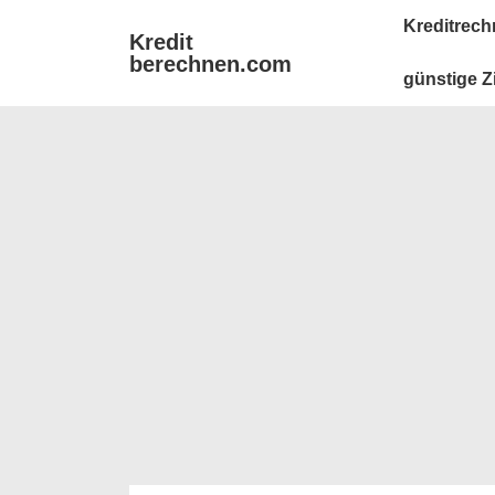
↓
Main
Kreditrech
Kredit
Zum
Navigation
berechnen.com
Inhalt
günstige Z