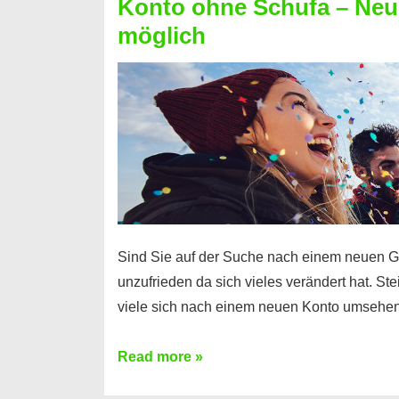
Konto ohne Schufa – Neue
Sie
möglich
einen
Kredit
ohne
Einkommensnachweis
Sind Sie auf der Suche nach einem neuen G
unzufrieden da sich vieles verändert hat. S
viele sich nach einem neuen Konto umsehen
Konto
Read more »
ohne