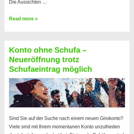
Die Aussichten …
Mit
Read more »
diesen
Möglichkeiten
erhalten
Konto ohne Schufa –
Sie
Neueröffnung trotz
einen
Schufaeintrag möglich
Kredit
ohne
Einkommensnachweis
Sind Sie auf der Suche nach einem neuen Girokonto?
Viele sind mit Ihrem momentanen Konto unzufrieden