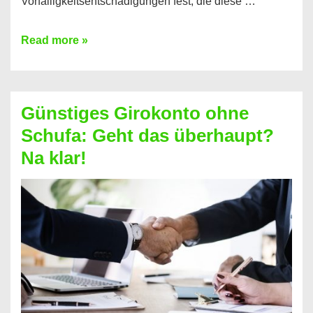
Vorfälligkeitsentschädigungen fest, die diese …
Kredit
Read more »
vorzeitig
ablösen
und
Günstiges Girokonto ohne
dabei
Schufa: Geht das überhaupt?
profitieren
Na klar!
–
So
funktioniert’s