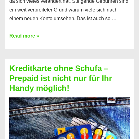
da sich vieles verändert hat. Steigende Gebühren sind
ein weit verbreiteter Grund warum viele sich nach
einem neuen Konto umsehen. Das ist auch so …
Konto
Read more »
ohne
Schufa
–
Kreditkarte ohne Schufa –
Neueröffnung
Prepaid ist nicht nur für Ihr
trotz
Handy möglich!
Schufaeintrag
möglich