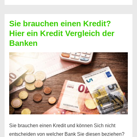
eine
größere
Sie brauchen einen Kredit?
Summe
Hier ein Kredit Vergleich der
Geld?
Banken
Hier
einen
10000
Euro
Kredit
finden
Sie brauchen einen Kredit und können Sich nicht
entscheiden von welcher Bank Sie diesen beziehen?