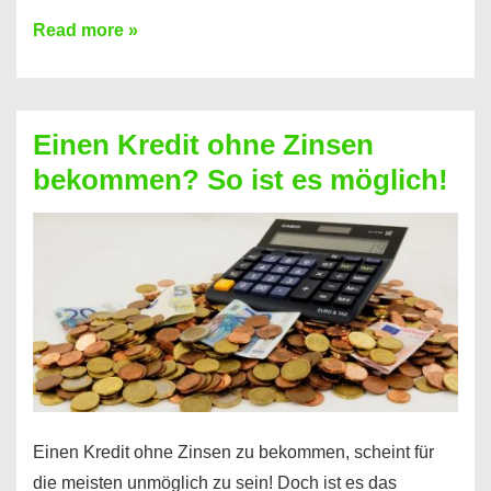
Ist
Read more »
ein
Kredit
ohne
Einen Kredit ohne Zinsen
Festvertrag
bekommen? So ist es möglich!
für
jeden
möglich?
Hier
erfahren
Sie
es
Einen Kredit ohne Zinsen zu bekommen, scheint für
die meisten unmöglich zu sein! Doch ist es das