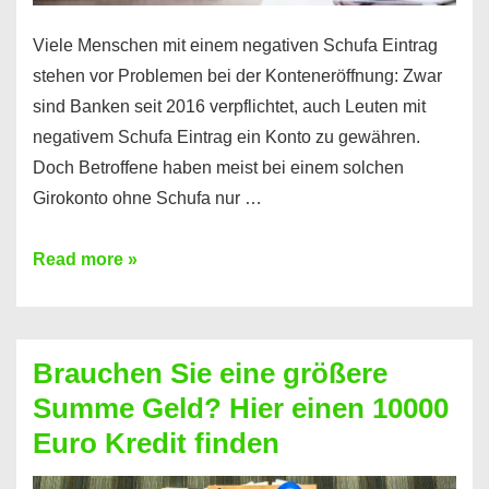
Viele Menschen mit einem negativen Schufa Eintrag
stehen vor Problemen bei der Konteneröffnung: Zwar
sind Banken seit 2016 verpflichtet, auch Leuten mit
negativem Schufa Eintrag ein Konto zu gewähren.
Doch Betroffene haben meist bei einem solchen
Girokonto ohne Schufa nur …
Günstiges
Read more »
Girokonto
ohne
Schufa:
Brauchen Sie eine größere
Geht
Summe Geld? Hier einen 10000
das
Euro Kredit finden
überhaupt?
Na