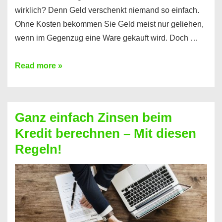
wirklich? Denn Geld verschenkt niemand so einfach.
Ohne Kosten bekommen Sie Geld meist nur geliehen,
wenn im Gegenzug eine Ware gekauft wird. Doch …
Einen
Read more »
Kredit
ohne
Zinsen
Ganz einfach Zinsen beim
bekommen?
Kredit berechnen – Mit diesen
So
Regeln!
ist
es
möglich!