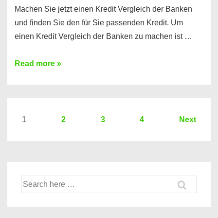
Machen Sie jetzt einen Kredit Vergleich der Banken
und finden Sie den für Sie passenden Kredit. Um
einen Kredit Vergleich der Banken zu machen ist …
Sie
Read more »
brauchen
einen
Kredit?
Hier
Seitennummerierung
1
2
3
4
Next
ein
der
Kredit
Beiträge
Vergleich
der
Suche
Banken
nach: