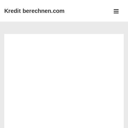
↓
Kredit berechnen.com
Zum
MEN
Inhalt
Main
Navigation