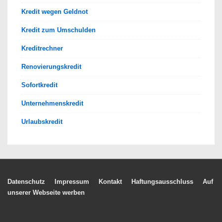
Kredit wegen Geldnot
Kredit zum Umschulden
Kreditrechner
Renovierungskredit
Sofortkredit
Unternehmenskredit
Urlaubskredit
Footer-
Datenschutz
Impressum
Kontakt
Haftungsausschluss
Auf
unserer Webseite werben
Menü