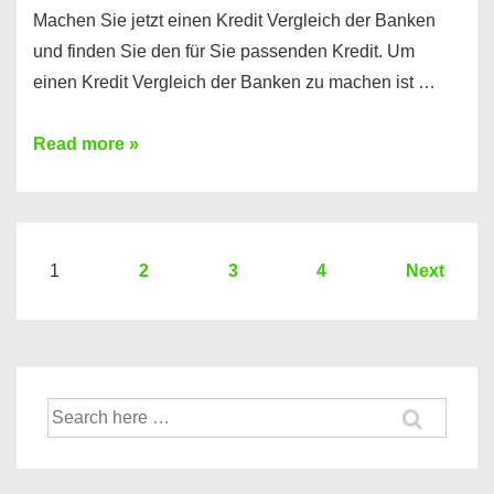
Machen Sie jetzt einen Kredit Vergleich der Banken
und finden Sie den für Sie passenden Kredit. Um
einen Kredit Vergleich der Banken zu machen ist …
Sie
Read more »
brauchen
einen
Kredit?
Hier
Seitennummerierung
1
2
3
4
Next
ein
der
Kredit
Beiträge
Vergleich
der
Suche
Banken
nach: