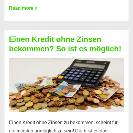
Ist
Read more »
ein
Kredit
ohne
Einen Kredit ohne Zinsen
Festvertrag
bekommen? So ist es möglich!
für
jeden
möglich?
Hier
erfahren
Sie
es
Einen Kredit ohne Zinsen zu bekommen, scheint für
die meisten unmöglich zu sein! Doch ist es das