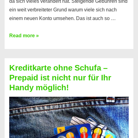
da sich vieles verändert hat. Steigende Gebühren sind
ein weit verbreiteter Grund warum viele sich nach
einem neuen Konto umsehen. Das ist auch so …
Konto
Read more »
ohne
Schufa
–
Kreditkarte ohne Schufa –
Neueröffnung
Prepaid ist nicht nur für Ihr
trotz
Handy möglich!
Schufaeintrag
möglich