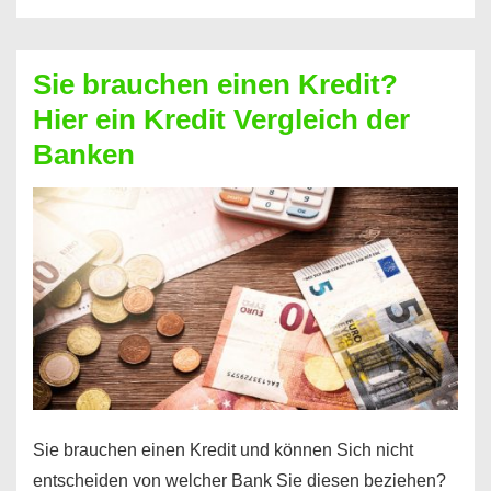
eine
größere
Sie brauchen einen Kredit?
Summe
Hier ein Kredit Vergleich der
Geld?
Banken
Hier
einen
10000
Euro
Kredit
finden
Sie brauchen einen Kredit und können Sich nicht
entscheiden von welcher Bank Sie diesen beziehen?