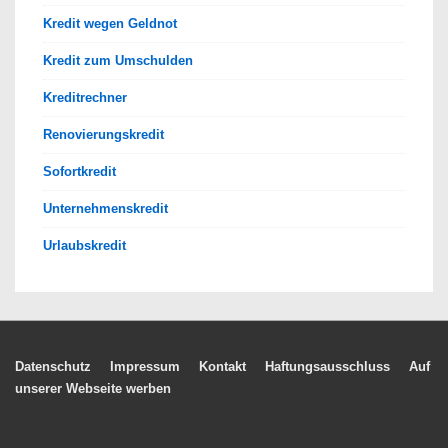
Kredit wegen Geldnot
Kredit zum Umschulden
Kreditrechner
Renovierungskredit
Sofortkredit
Unternehmenskredit
Urlaubskredit
Footer-
Datenschutz
Impressum
Kontakt
Haftungsausschluss
Auf
unserer Webseite werben
Menü