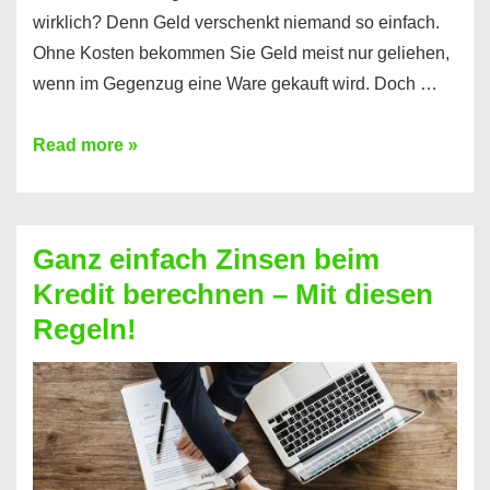
wirklich? Denn Geld verschenkt niemand so einfach.
Ohne Kosten bekommen Sie Geld meist nur geliehen,
wenn im Gegenzug eine Ware gekauft wird. Doch …
Einen
Read more »
Kredit
ohne
Zinsen
Ganz einfach Zinsen beim
bekommen?
Kredit berechnen – Mit diesen
So
Regeln!
ist
es
möglich!