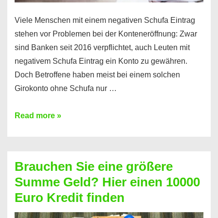
Viele Menschen mit einem negativen Schufa Eintrag
stehen vor Problemen bei der Konteneröffnung: Zwar
sind Banken seit 2016 verpflichtet, auch Leuten mit
negativem Schufa Eintrag ein Konto zu gewähren.
Doch Betroffene haben meist bei einem solchen
Girokonto ohne Schufa nur …
Günstiges
Read more »
Girokonto
ohne
Schufa:
Brauchen Sie eine größere
Geht
Summe Geld? Hier einen 10000
das
Euro Kredit finden
überhaupt?
Na