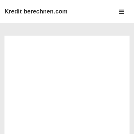
↓
Kredit berechnen.com
Zum
MEN
Inhalt
Main
Navigation