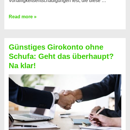
Vorfälligkeitsentschädigungen fest, die diese …
Kredit
Read more »
vorzeitig
ablösen
und
Günstiges Girokonto ohne
dabei
Schufa: Geht das überhaupt?
profitieren
Na klar!
–
So
funktioniert’s