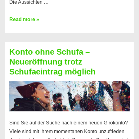
Die Aussichten …
Mit
Read more »
diesen
Möglichkeiten
erhalten
Konto ohne Schufa –
Sie
Neueröffnung trotz
einen
Schufaeintrag möglich
Kredit
ohne
Einkommensnachweis
Sind Sie auf der Suche nach einem neuen Girokonto?
Viele sind mit Ihrem momentanen Konto unzufrieden