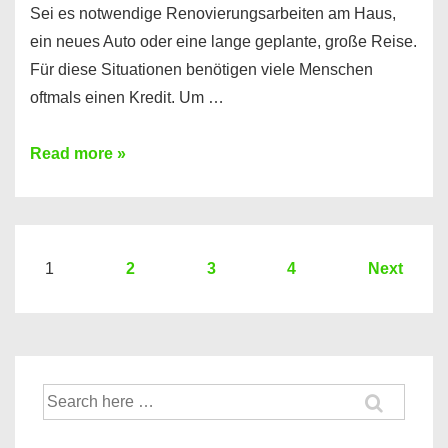
Sei es notwendige Renovierungsarbeiten am Haus,
ein neues Auto oder eine lange geplante, große Reise.
Für diese Situationen benötigen viele Menschen
oftmals einen Kredit. Um …
Brauchen
Read more »
Sie
eine
größere
Summe
Seitennummerierung
1
2
3
4
Next
Geld?
der
Hier
Beiträge
einen
10000
Suche
Euro
nach:
Kredit