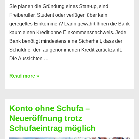
Sie planen die Gründung eines Start-up, sind
Freiberufler, Student oder verfügen über kein
geregeltes Einkommen? Dann gewährt Ihnen die Bank
kaum einen Kredit ohne Einkommensnachweis. Jede
Bank benötigt mindestens eine Sicherheit, dass der
Schuldner den aufgenommenen Kredit zurückzahlt.
Die Aussichten …
Mit
Read more »
diesen
Möglichkeiten
erhalten
Konto ohne Schufa –
Sie
Neueröffnung trotz
einen
Schufaeintrag möglich
Kredit
ohne