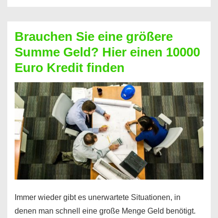
ohne
Schufa:
Brauchen Sie eine größere
Geht
Summe Geld? Hier einen 10000
das
Euro Kredit finden
überhaupt?
Na
klar!
Immer wieder gibt es unerwartete Situationen, in
denen man schnell eine große Menge Geld benötigt.