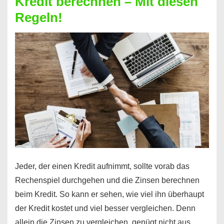
Kredit berechnen – Mit diesen
So
Regeln!
ist
es
möglich!
Jeder, der einen Kredit aufnimmt, sollte vorab das
Rechenspiel durchgehen und die Zinsen berechnen
beim Kredit. So kann er sehen, wie viel ihn überhaupt
der Kredit kostet und viel besser vergleichen. Denn
allein die Zinsen zu vergleichen, genügt nicht aus, …