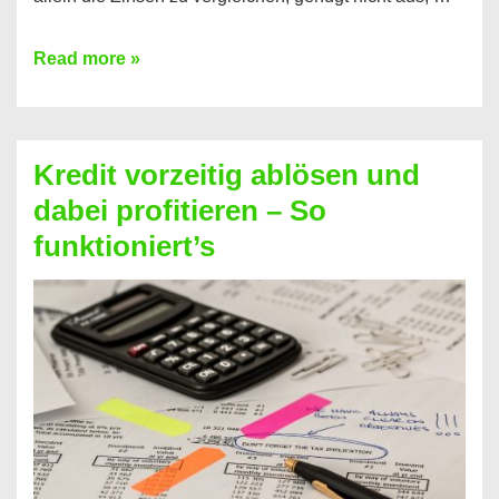
Ganz
Read more »
einfach
Zinsen
beim
Kredit vorzeitig ablösen und
Kredit
dabei profitieren – So
berechnen
funktioniert’s
–
Mit
diesen
Regeln!