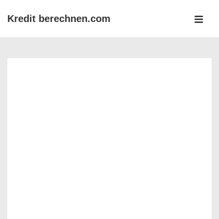
↓
Kredit berechnen.com
Zum
MEN
Inhalt
Main
Navigation