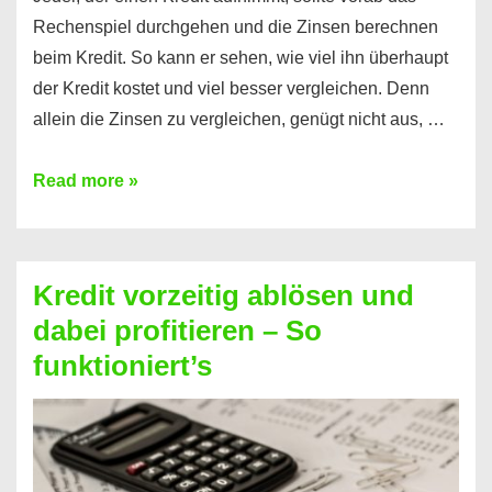
Rechenspiel durchgehen und die Zinsen berechnen
beim Kredit. So kann er sehen, wie viel ihn überhaupt
der Kredit kostet und viel besser vergleichen. Denn
allein die Zinsen zu vergleichen, genügt nicht aus, …
Ganz
Read more »
einfach
Zinsen
beim
Kredit vorzeitig ablösen und
Kredit
dabei profitieren – So
berechnen
funktioniert’s
–
Mit
diesen
Regeln!