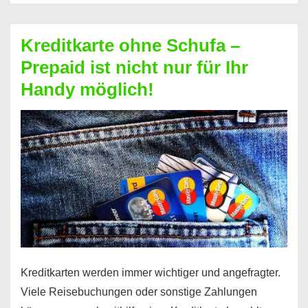
Schufa
–
Kreditkarte ohne Schufa –
Neueröffnung
Prepaid ist nicht nur für Ihr
trotz
Handy möglich!
Schufaeintrag
möglich
Kreditkarten werden immer wichtiger und angefragter.
Viele Reisebuchungen oder sonstige Zahlungen