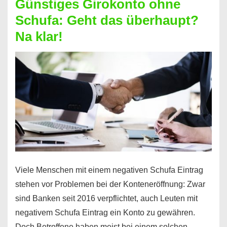
Günstiges Girokonto ohne
dabei
Schufa: Geht das überhaupt?
profitieren
Na klar!
–
So
funktioniert’s
Viele Menschen mit einem negativen Schufa Eintrag
stehen vor Problemen bei der Konteneröffnung: Zwar
sind Banken seit 2016 verpflichtet, auch Leuten mit
negativem Schufa Eintrag ein Konto zu gewähren.
Doch Betroffene haben meist bei einem solchen