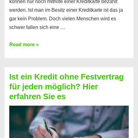
können nur noch mithilfe einer Kreditkarte bezahlt
werden. Ist man im Besitz einer Kreditkarte ist das ja
gar kein Problem. Doch vielen Menschen wird es
schwer fallen sich eine …
Kreditkarte
Read more »
ohne
Schufa
–
Ist ein Kredit ohne Festvertrag
Prepaid
für jeden möglich? Hier
ist
erfahren Sie es
nicht
nur
für
Ihr
Handy