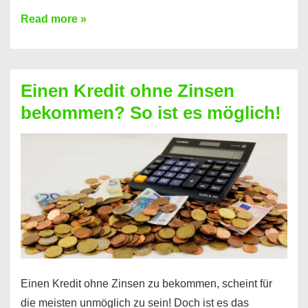
Ist
Read more »
ein
Kredit
ohne
Einen Kredit ohne Zinsen
Festvertrag
bekommen? So ist es möglich!
für
jeden
möglich?
Hier
erfahren
Sie
es
Einen Kredit ohne Zinsen zu bekommen, scheint für
die meisten unmöglich zu sein! Doch ist es das