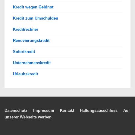
Kredit wegen Geldnot
Kredit zum Umschulden
Kreditrechner
Renovierungskredit
Sofortkredit
Unternehmenskredit
Urlaubskredit
Footer-
Datenschutz
Impressum
Kontakt
Haftungsausschluss
Auf
unserer Webseite werben
Menü