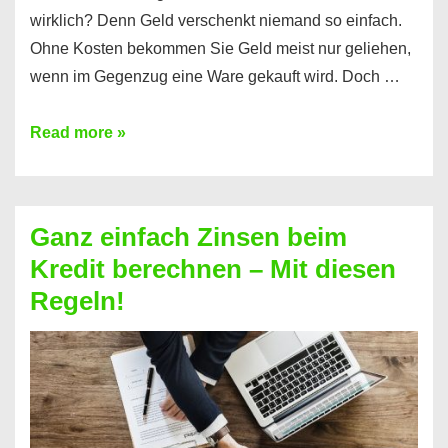
wirklich? Denn Geld verschenkt niemand so einfach.
Ohne Kosten bekommen Sie Geld meist nur geliehen,
wenn im Gegenzug eine Ware gekauft wird. Doch …
Einen
Read more »
Kredit
ohne
Zinsen
Ganz einfach Zinsen beim
bekommen?
Kredit berechnen – Mit diesen
So
Regeln!
ist
es
möglich!