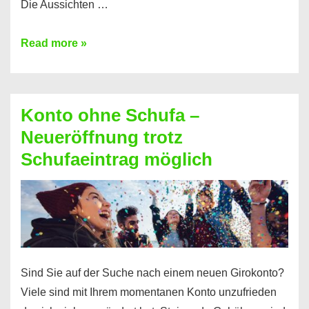
Die Aussichten …
Mit
Read more »
diesen
Möglichkeiten
erhalten
Konto ohne Schufa –
Sie
Neueröffnung trotz
einen
Schufaeintrag möglich
Kredit
ohne
Einkommensnachweis
Sind Sie auf der Suche nach einem neuen Girokonto?
Viele sind mit Ihrem momentanen Konto unzufrieden