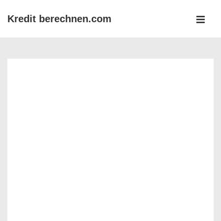
↓
Kredit berechnen.com
Zum
MEN
Inhalt
Main
Navigation