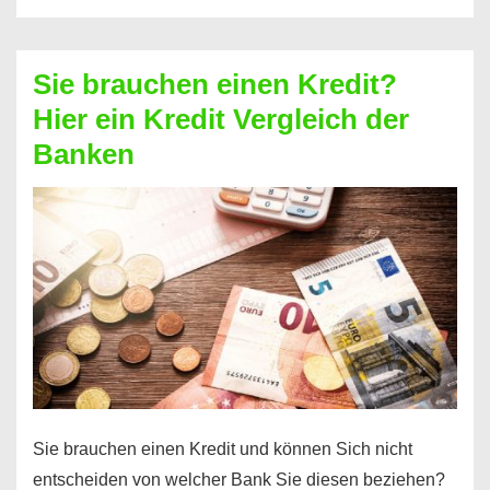
eine
größere
Sie brauchen einen Kredit?
Summe
Hier ein Kredit Vergleich der
Geld?
Banken
Hier
einen
10000
Euro
Kredit
finden
Sie brauchen einen Kredit und können Sich nicht
entscheiden von welcher Bank Sie diesen beziehen?