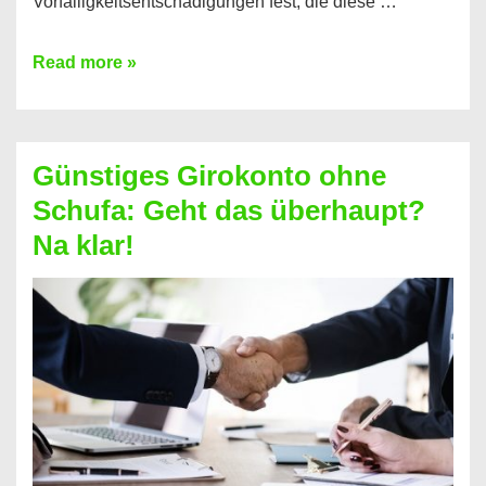
Vorfälligkeitsentschädigungen fest, die diese …
Kredit
Read more »
vorzeitig
ablösen
und
Günstiges Girokonto ohne
dabei
Schufa: Geht das überhaupt?
profitieren
Na klar!
–
So
funktioniert’s