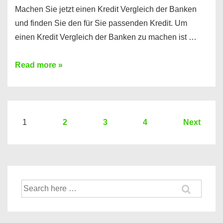
Machen Sie jetzt einen Kredit Vergleich der Banken
und finden Sie den für Sie passenden Kredit. Um
einen Kredit Vergleich der Banken zu machen ist …
Sie
Read more »
brauchen
einen
Kredit?
Hier
Seitennummerierung
1
2
3
4
Next
ein
der
Kredit
Beiträge
Vergleich
der
Suche
Banken
nach: