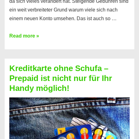
da sich vieles verändert hat. Steigende Gebühren sind
ein weit verbreiteter Grund warum viele sich nach
einem neuen Konto umsehen. Das ist auch so …
Konto
Read more »
ohne
Schufa
–
Kreditkarte ohne Schufa –
Neueröffnung
Prepaid ist nicht nur für Ihr
trotz
Handy möglich!
Schufaeintrag
möglich