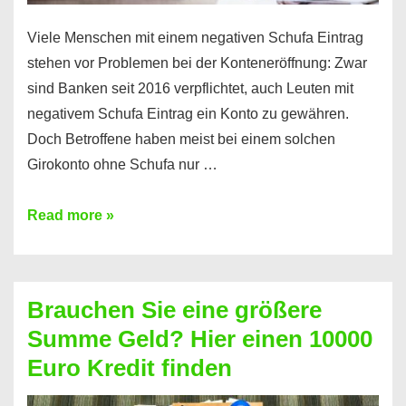
Viele Menschen mit einem negativen Schufa Eintrag
stehen vor Problemen bei der Konteneröffnung: Zwar
sind Banken seit 2016 verpflichtet, auch Leuten mit
negativem Schufa Eintrag ein Konto zu gewähren.
Doch Betroffene haben meist bei einem solchen
Girokonto ohne Schufa nur …
Günstiges
Read more »
Girokonto
ohne
Schufa:
Brauchen Sie eine größere
Geht
Summe Geld? Hier einen 10000
das
Euro Kredit finden
überhaupt?
Na