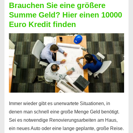
Brauchen Sie eine größere
Geht
Summe Geld? Hier einen 10000
das
Euro Kredit finden
überhaupt?
Na
klar!
Immer wieder gibt es unerwartete Situationen, in
denen man schnell eine große Menge Geld benötigt.
Sei es notwendige Renovierungsarbeiten am Haus,
ein neues Auto oder eine lange geplante, große Reise.