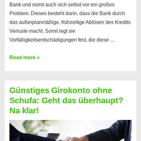
Bank und somit auch sich selbst vor ein großes
Problem. Dieses besteht darin, dass die Bank durch
das außerplanmäßige, frühzeitige Ablösen des Kredits
Verluste macht. Somit legt sie
Vorfälligkeitsentschädigungen fest, die diese …
Kredit
Read more »
vorzeitig
ablösen
und
Günstiges Girokonto ohne
dabei
Schufa: Geht das überhaupt?
profitieren
Na klar!
–
So
funktioniert’s