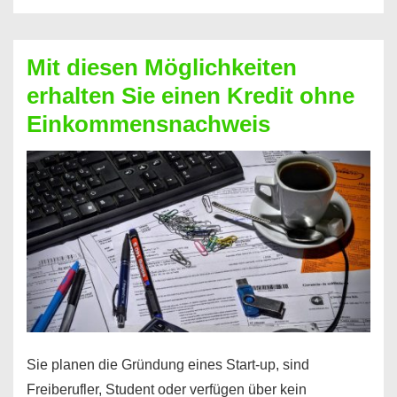
Der
Kredit
Mit diesen Möglichkeiten
für
erhalten Sie einen Kredit ohne
schnelle
Einkommensnachweis
Durchstarter
Sie planen die Gründung eines Start-up, sind
Freiberufler, Student oder verfügen über kein