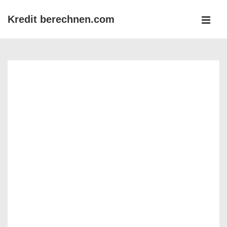
↓
Kredit berechnen.com
Zum
MEN
Inhalt
Main
Navigation