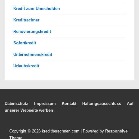
Kredit zum Umschulden
Kreditrechner
Renovierungskredit
Sofortkredit
Unternehmenskredit
Urlaubskredit
Footer-
Datenschutz
Impressum
Kontakt
Haftungsausschluss
Auf
unserer Webseite werben
Menü
Copyright © 2026
kreditberechnen.com
| Powered by
Responsive
Theme