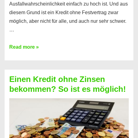
Ausfallwahrscheinlichkeit einfach zu hoch ist. Und aus
diesem Grund ist ein Kredit ohne Festvertrag zwar
möglich, aber nicht für alle, und auch nur sehr schwer.
…
Ist
Read more »
ein
Kredit
ohne
Einen Kredit ohne Zinsen
Festvertrag
bekommen? So ist es möglich!
für
jeden
möglich?
Hier
erfahren
Sie