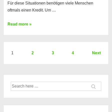
Für diese Situationen benötigen viele Menschen
oftmals einen Kredit. Um …
Brauchen
Read more »
Sie
eine
größere
Summe
Seitennummerierung
1
2
3
4
Next
Geld?
der
Hier
Beiträge
einen
10000
Suche
Euro
nach:
Kredit
finden