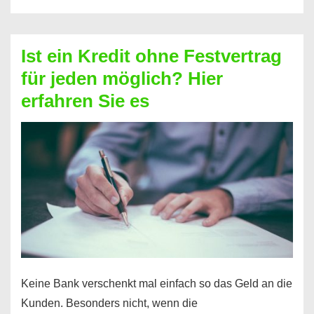
ohne
Schufa
–
Ist ein Kredit ohne Festvertrag
Prepaid
für jeden möglich? Hier
ist
erfahren Sie es
nicht
nur
für
Ihr
Handy
möglich!
Keine Bank verschenkt mal einfach so das Geld an die
Kunden. Besonders nicht, wenn die