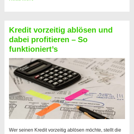
einfach
Zinsen
beim
Kredit vorzeitig ablösen und
Kredit
dabei profitieren – So
berechnen
funktioniert’s
–
Mit
diesen
Regeln!
Wer seinen Kredit vorzeitig ablösen möchte, stellt die