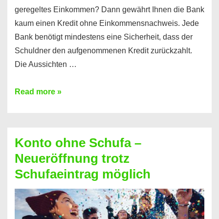
geregeltes Einkommen? Dann gewährt Ihnen die Bank
kaum einen Kredit ohne Einkommensnachweis. Jede
Bank benötigt mindestens eine Sicherheit, dass der
Schuldner den aufgenommenen Kredit zurückzahlt.
Die Aussichten …
Mit
Read more »
diesen
Möglichkeiten
erhalten
Konto ohne Schufa –
Sie
Neueröffnung trotz
einen
Schufaeintrag möglich
Kredit
ohne
Einkommensnachweis