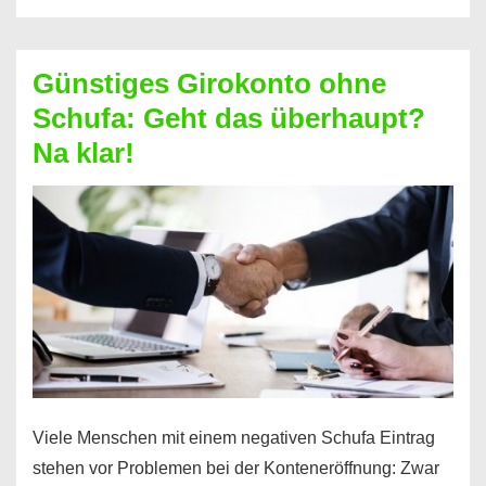
ablösen
und
Günstiges Girokonto ohne
dabei
Schufa: Geht das überhaupt?
profitieren
Na klar!
–
So
funktioniert’s
Viele Menschen mit einem negativen Schufa Eintrag
stehen vor Problemen bei der Konteneröffnung: Zwar