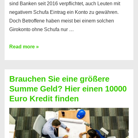
sind Banken seit 2016 verpflichtet, auch Leuten mit
negativem Schufa Eintrag ein Konto zu gewähren.
Doch Betroffene haben meist bei einem solchen
Girokonto ohne Schufa nur …
Günstiges
Read more »
Girokonto
ohne
Schufa:
Brauchen Sie eine größere
Geht
Summe Geld? Hier einen 10000
das
Euro Kredit finden
überhaupt?
Na
klar!