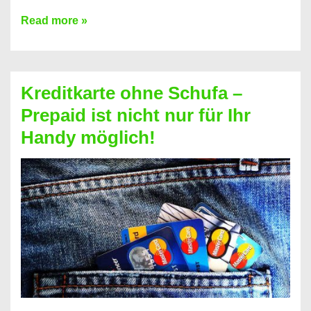
Konto
Read more »
ohne
Schufa
–
Kreditkarte ohne Schufa –
Neueröffnung
Prepaid ist nicht nur für Ihr
trotz
Handy möglich!
Schufaeintrag
möglich