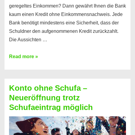
geregeltes Einkommen? Dann gewährt Ihnen die Bank
kaum einen Kredit ohne Einkommensnachweis. Jede
Bank benötigt mindestens eine Sicherheit, dass der
Schuldner den aufgenommenen Kredit zurückzahlt.
Die Aussichten …
Mit
Read more »
diesen
Möglichkeiten
erhalten
Konto ohne Schufa –
Sie
Neueröffnung trotz
einen
Schufaeintrag möglich
Kredit
ohne
Einkommensnachweis