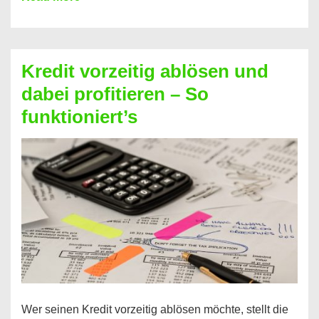
einfach
Zinsen
beim
Kredit vorzeitig ablösen und
Kredit
dabei profitieren – So
berechnen
funktioniert’s
–
Mit
diesen
Regeln!
Wer seinen Kredit vorzeitig ablösen möchte, stellt die