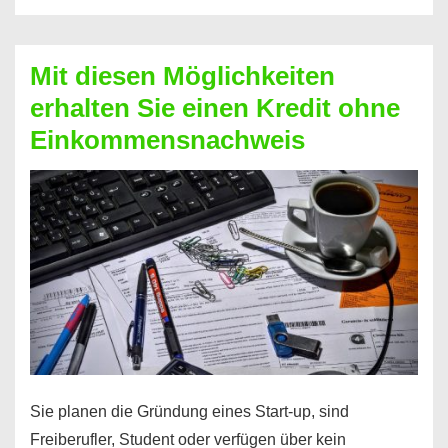
Der
Kredit
Mit diesen Möglichkeiten
für
erhalten Sie einen Kredit ohne
schnelle
Einkommensnachweis
Durchstarter
Sie planen die Gründung eines Start-up, sind
Freiberufler, Student oder verfügen über kein