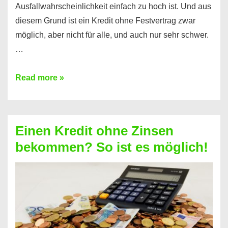
Ausfallwahrscheinlichkeit einfach zu hoch ist. Und aus
diesem Grund ist ein Kredit ohne Festvertrag zwar
möglich, aber nicht für alle, und auch nur sehr schwer.
…
Ist
Read more »
ein
Kredit
ohne
Einen Kredit ohne Zinsen
Festvertrag
bekommen? So ist es möglich!
für
jeden
möglich?
Hier
erfahren
Sie