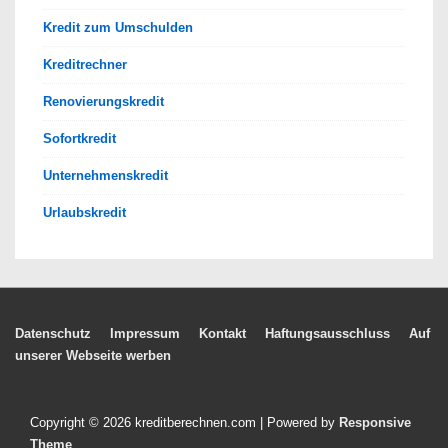
Kredit zum Umschulden
Kreditrechner
Renovierungskredit
Sofortkredit
Unternehmenskredit
Urlaubskredit
Footer-
Datenschutz
Impressum
Kontakt
Haftungsausschluss
Auf
unserer Webseite werben
Menü
Copyright © 2026
kreditberechnen.com
| Powered by
Responsive
Theme