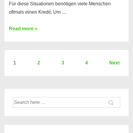
Für diese Situationen benötigen viele Menschen
oftmals einen Kredit. Um …
Brauchen
Read more »
Sie
eine
größere
Summe
Seitennummerierung
1
2
3
4
Next
Geld?
der
Hier
Beiträge
einen
10000
Suche
Euro
nach:
Kredit
finden