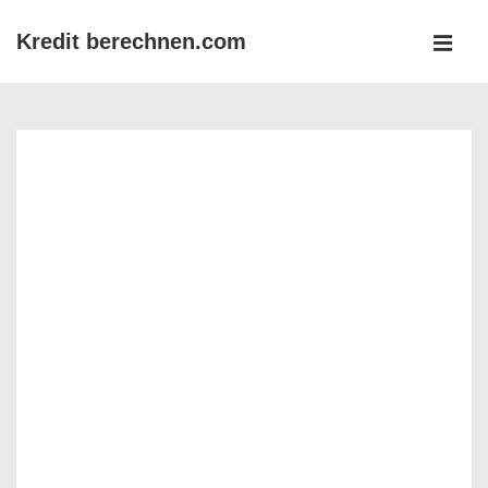
↓
Kredit berechnen.com
Zum
MEN
Inhalt
Main
Navigation