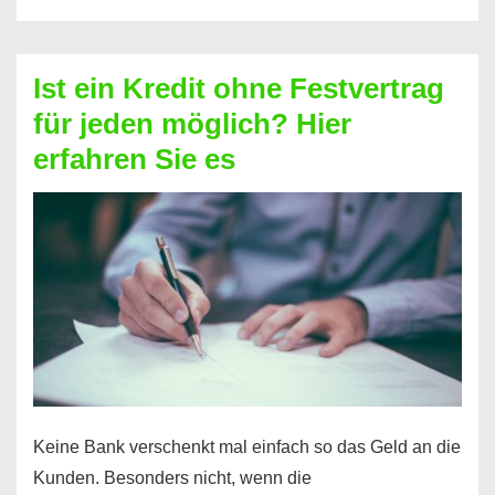
ohne
Schufa
–
Ist ein Kredit ohne Festvertrag
Prepaid
für jeden möglich? Hier
ist
erfahren Sie es
nicht
nur
für
Ihr
Handy
möglich!
Keine Bank verschenkt mal einfach so das Geld an die
Kunden. Besonders nicht, wenn die