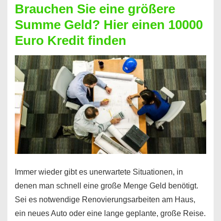
Brauchen Sie eine größere
Geht
Summe Geld? Hier einen 10000
das
Euro Kredit finden
überhaupt?
Na
klar!
Immer wieder gibt es unerwartete Situationen, in
denen man schnell eine große Menge Geld benötigt.
Sei es notwendige Renovierungsarbeiten am Haus,
ein neues Auto oder eine lange geplante, große Reise.