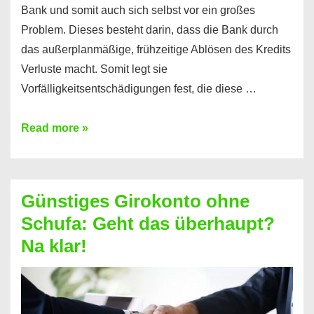
Bank und somit auch sich selbst vor ein großes
Problem. Dieses besteht darin, dass die Bank durch
das außerplanmäßige, frühzeitige Ablösen des Kredits
Verluste macht. Somit legt sie
Vorfälligkeitsentschädigungen fest, die diese …
Kredit
Read more »
vorzeitig
ablösen
und
Günstiges Girokonto ohne
dabei
Schufa: Geht das überhaupt?
profitieren
Na klar!
–
So
funktioniert’s