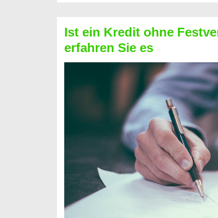
Schufa
–
Ist ein Kredit ohne Festve
Prepaid
erfahren Sie es
ist
nicht
nur
für
Ihr
Handy
möglich!