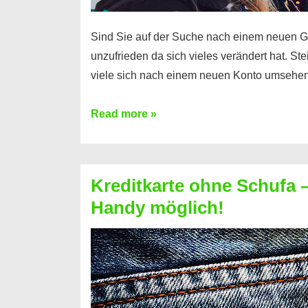
Sind Sie auf der Suche nach einem neuen G
unzufrieden da sich vieles verändert hat. S
viele sich nach einem neuen Konto umsehen
Konto
Read more »
ohne
Schufa
–
Kreditkarte ohne Schufa – 
Neueröffnung
Handy möglich!
trotz
Schufaeintrag
möglich