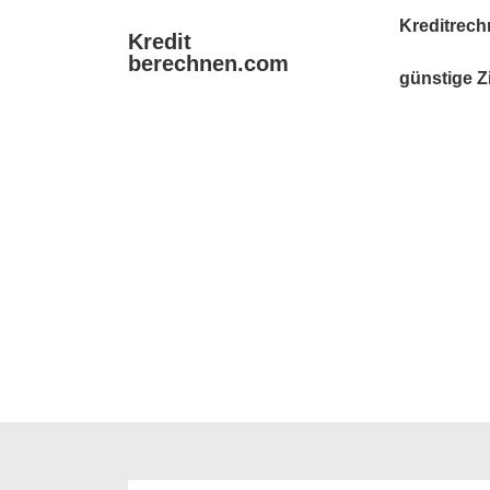
↓
Main
Kreditrech
Kredit
Zum
Navigation
berechnen.com
Inhalt
günstige Z