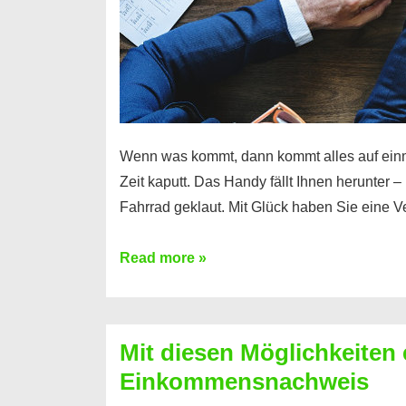
Wenn was kommt, dann kommt alles auf ein
Zeit kaputt. Das Handy fällt Ihnen herunter 
Fahrrad geklaut. Mit Glück haben Sie eine 
Ferratum
Read more »
–
Der
Kredit
Mit diesen Möglichkeiten 
für
Einkommensnachweis
schnelle