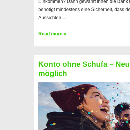
Einkommen? Dann gewährt Ihnen die Bank 
benötigt mindestens eine Sicherheit, dass 
Aussichten …
Mit
Read more »
diesen
Möglichkeiten
erhalten
Konto ohne Schufa – Neue
Sie
möglich
einen
Kredit
ohne
Einkommensnachweis