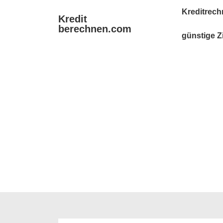
↓
Main
Kreditrech
Kredit
Zum
Navigation
berechnen.com
Inhalt
günstige Z