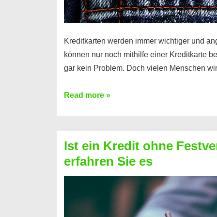
Kreditkarten werden immer wichtiger und an
können nur noch mithilfe einer Kreditkarte be
gar kein Problem. Doch vielen Menschen wir
Kreditkarte
Read more »
ohne
Schufa
–
Ist ein Kredit ohne Festve
Prepaid
erfahren Sie es
ist
nicht
nur
für
Ihr