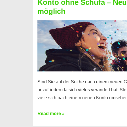
Konto ohne Schufa – Neue
Sie
möglich
einen
Kredit
ohne
Einkommensnachweis
Sind Sie auf der Suche nach einem neuen G
unzufrieden da sich vieles verändert hat. S
viele sich nach einem neuen Konto umsehen
Konto
Read more »
ohne