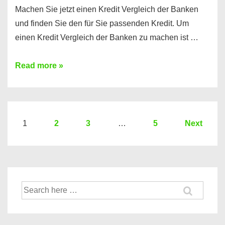
Machen Sie jetzt einen Kredit Vergleich der Banken
und finden Sie den für Sie passenden Kredit. Um
einen Kredit Vergleich der Banken zu machen ist …
Sie
Read more »
brauchen
einen
Kredit?
Hier
Seitennummerierung
1
2
3
…
5
Next
ein
der
Kredit
Beiträge
Vergleich
der
Suche
Banken
nach: