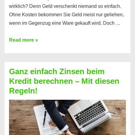
wirklich? Denn Geld verschenkt niemand so einfach.
Ohne Kosten bekommen Sie Geld meist nur geliehen,
wenn im Gegenzug eine Ware gekauft wird. Doch …
Einen
Read more »
Kredit
ohne
Zinsen
Ganz einfach Zinsen beim
bekommen?
Kredit berechnen – Mit diesen
So
Regeln!
ist
es
möglich!