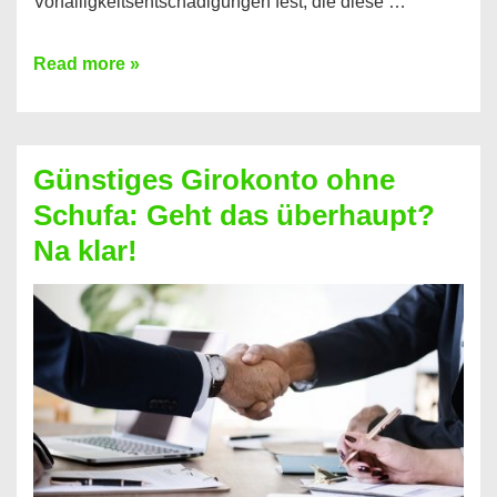
Vorfälligkeitsentschädigungen fest, die diese …
Kredit
Read more »
vorzeitig
ablösen
und
Günstiges Girokonto ohne
dabei
Schufa: Geht das überhaupt?
profitieren
Na klar!
–
So
funktioniert’s