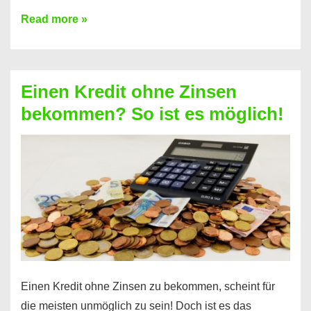
Ist
Read more »
ein
Kredit
ohne
Einen Kredit ohne Zinsen
Festvertrag
bekommen? So ist es möglich!
für
jeden
möglich?
Hier
erfahren
Sie
es
Einen Kredit ohne Zinsen zu bekommen, scheint für
die meisten unmöglich zu sein! Doch ist es das