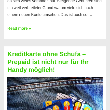
da sich vieles verändert hat. Steigende Gebühren sind
ein weit verbreiteter Grund warum viele sich nach
einem neuen Konto umsehen. Das ist auch so …
Konto
Read more »
ohne
Schufa
–
Kreditkarte ohne Schufa –
Neueröffnung
Prepaid ist nicht nur für Ihr
trotz
Handy möglich!
Schufaeintrag
möglich