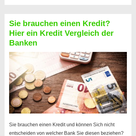
eine
größere
Sie brauchen einen Kredit?
Summe
Hier ein Kredit Vergleich der
Geld?
Banken
Hier
einen
10000
Euro
Kredit
finden
Sie brauchen einen Kredit und können Sich nicht
entscheiden von welcher Bank Sie diesen beziehen?