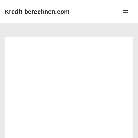
↓
Kredit berechnen.com
Zum
MEN
Inhalt
Main
Navigation