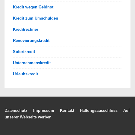
Kredit wegen Geldnot
Kredit zum Umschulden
Kreditrechner
Renovierungskredit
Sofortkredit
Unternehmenskredit
Urlaubskredit
Footer-
Datenschutz
Impressum
Kontakt
Haftungsausschluss
Auf
unserer Webseite werben
Menü