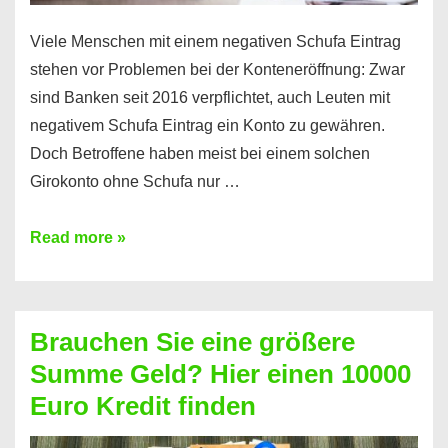
Viele Menschen mit einem negativen Schufa Eintrag
stehen vor Problemen bei der Konteneröffnung: Zwar
sind Banken seit 2016 verpflichtet, auch Leuten mit
negativem Schufa Eintrag ein Konto zu gewähren.
Doch Betroffene haben meist bei einem solchen
Girokonto ohne Schufa nur …
Günstiges
Read more »
Girokonto
ohne
Schufa:
Brauchen Sie eine größere
Geht
Summe Geld? Hier einen 10000
das
Euro Kredit finden
überhaupt?
Na