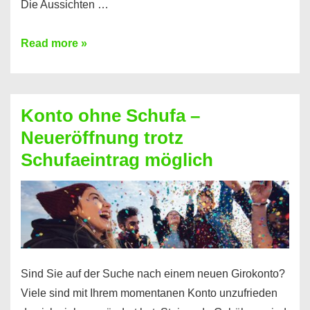
Die Aussichten …
Mit
Read more »
diesen
Möglichkeiten
erhalten
Konto ohne Schufa –
Sie
Neueröffnung trotz
einen
Schufaeintrag möglich
Kredit
ohne
Einkommensnachweis
Sind Sie auf der Suche nach einem neuen Girokonto?
Viele sind mit Ihrem momentanen Konto unzufrieden