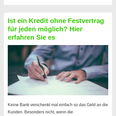
ohne
Schufa
–
Ist ein Kredit ohne Festvertrag
Prepaid
für jeden möglich? Hier
ist
erfahren Sie es
nicht
nur
für
Ihr
Handy
möglich!
Keine Bank verschenkt mal einfach so das Geld an die
Kunden. Besonders nicht, wenn die