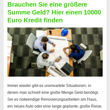
Brauchen Sie eine größere
Geht
Summe Geld? Hier einen 10000
das
Euro Kredit finden
überhaupt?
Na
klar!
Immer wieder gibt es unerwartete Situationen, in
denen man schnell eine große Menge Geld benötigt.
Sei es notwendige Renovierungsarbeiten am Haus,
ein neues Auto oder eine lange geplante, große Reise.