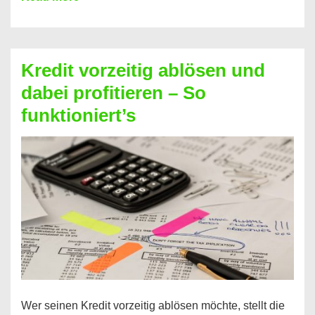
einfach
Zinsen
beim
Kredit vorzeitig ablösen und
Kredit
dabei profitieren – So
berechnen
funktioniert’s
–
Mit
diesen
Regeln!
Wer seinen Kredit vorzeitig ablösen möchte, stellt die