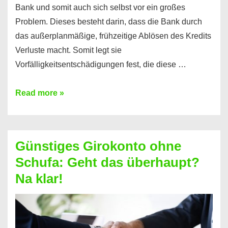
Bank und somit auch sich selbst vor ein großes
Problem. Dieses besteht darin, dass die Bank durch
das außerplanmäßige, frühzeitige Ablösen des Kredits
Verluste macht. Somit legt sie
Vorfälligkeitsentschädigungen fest, die diese …
Kredit
Read more »
vorzeitig
ablösen
und
Günstiges Girokonto ohne
dabei
Schufa: Geht das überhaupt?
profitieren
Na klar!
–
So
funktioniert’s