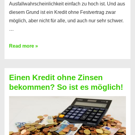
Ausfallwahrscheinlichkeit einfach zu hoch ist. Und aus
diesem Grund ist ein Kredit ohne Festvertrag zwar
möglich, aber nicht für alle, und auch nur sehr schwer.
…
Ist
Read more »
ein
Kredit
ohne
Einen Kredit ohne Zinsen
Festvertrag
bekommen? So ist es möglich!
für
jeden
möglich?
Hier
erfahren
Sie