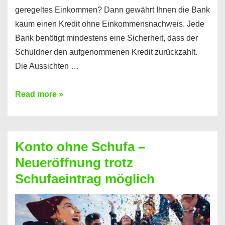
geregeltes Einkommen? Dann gewährt Ihnen die Bank
kaum einen Kredit ohne Einkommensnachweis. Jede
Bank benötigt mindestens eine Sicherheit, dass der
Schuldner den aufgenommenen Kredit zurückzahlt.
Die Aussichten …
Mit
Read more »
diesen
Möglichkeiten
erhalten
Konto ohne Schufa –
Sie
Neueröffnung trotz
einen
Schufaeintrag möglich
Kredit
ohne
Einkommensnachweis