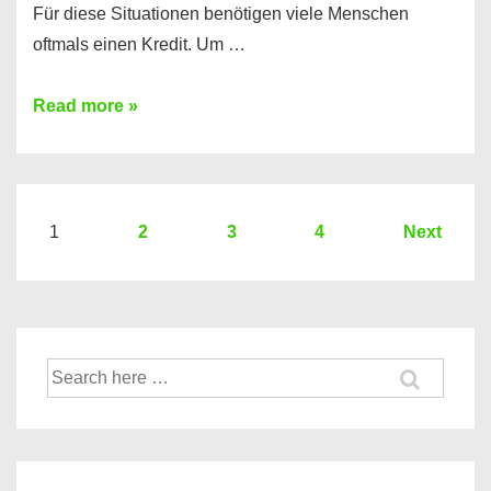
Für diese Situationen benötigen viele Menschen
oftmals einen Kredit. Um …
Brauchen
Read more »
Sie
eine
größere
Summe
Seitennummerierung
1
2
3
4
Next
Geld?
der
Hier
Beiträge
einen
10000
Suche
Euro
nach:
Kredit
finden