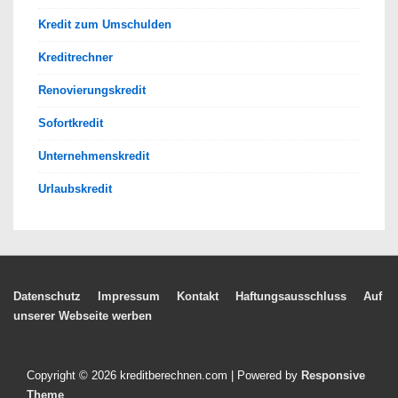
Kredit zum Umschulden
Kreditrechner
Renovierungskredit
Sofortkredit
Unternehmenskredit
Urlaubskredit
Footer-
Datenschutz
Impressum
Kontakt
Haftungsausschluss
Auf
unserer Webseite werben
Menü
Copyright © 2026
kreditberechnen.com
| Powered by
Responsive
Theme