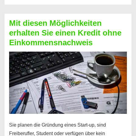
Der
Kredit
Mit diesen Möglichkeiten
für
erhalten Sie einen Kredit ohne
schnelle
Einkommensnachweis
Durchstarter
Sie planen die Gründung eines Start-up, sind
Freiberufler, Student oder verfügen über kein