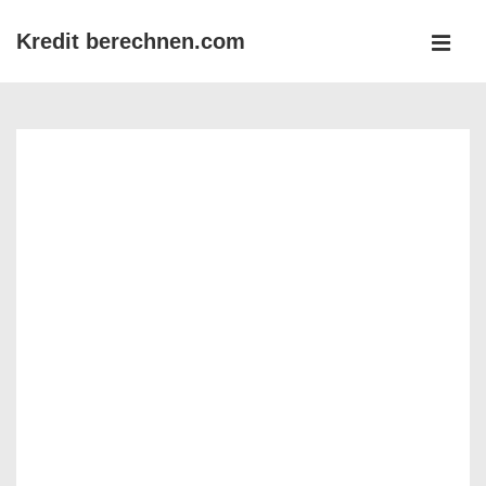
↓
Kredit berechnen.com
Zum
MEN
Inhalt
Main
Navigation