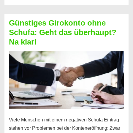
ablösen
und
Günstiges Girokonto ohne
dabei
Schufa: Geht das überhaupt?
profitieren
Na klar!
–
So
funktioniert’s
Viele Menschen mit einem negativen Schufa Eintrag
stehen vor Problemen bei der Konteneröffnung: Zwar