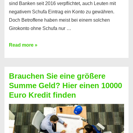
sind Banken seit 2016 verpflichtet, auch Leuten mit
negativem Schufa Eintrag ein Konto zu gewähren.
Doch Betroffene haben meist bei einem solchen
Girokonto ohne Schufa nur …
Günstiges
Read more »
Girokonto
ohne
Schufa:
Brauchen Sie eine größere
Geht
Summe Geld? Hier einen 10000
das
Euro Kredit finden
überhaupt?
Na
klar!