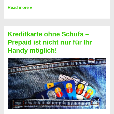
Konto
Read more »
ohne
Schufa
–
Kreditkarte ohne Schufa –
Neueröffnung
Prepaid ist nicht nur für Ihr
trotz
Handy möglich!
Schufaeintrag
möglich