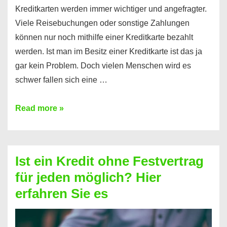
Kreditkarten werden immer wichtiger und angefragter.
Viele Reisebuchungen oder sonstige Zahlungen
können nur noch mithilfe einer Kreditkarte bezahlt
werden. Ist man im Besitz einer Kreditkarte ist das ja
gar kein Problem. Doch vielen Menschen wird es
schwer fallen sich eine …
Kreditkarte
Read more »
ohne
Schufa
–
Ist ein Kredit ohne Festvertrag
Prepaid
für jeden möglich? Hier
ist
erfahren Sie es
nicht
nur
für